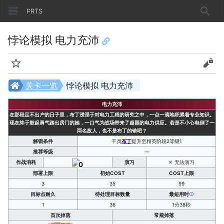
PRTS
搜索
悖论模拟 电力充沛
监视
查看
关卡一览
悖论模拟 电力充沛
电力充沛
在那段足不出户的日子里，布丁浸淫于对电力工程的研究之中，一点一滴地积累着专业知识。
现在终于鼓起勇气踏出房门的她，一口气为战场带来了超额的电力供应。若是不小心电倒了一
两名敌人，也不是布丁的错吧？
解锁条件
干员
布丁
提升至精英阶段2等级1
推荐等级
—
作战消耗
演习
无法演习
0
部署上限
初始COST
COST上限
3
35
99
目标点耐久
待处理目标数量
最短用时
1
36
1分38秒
首次掉落
常规掉落