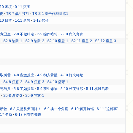
-10 困境
0-11 突围
杀伤
TR-7 战斗技巧
TR-S-1 综合作战训练1
-10 残留
1-11 遗忘
1-12 代价
 注意卫生
2-8 不做约定
2-9 操作暗箱
2-10 病入膏肓
3
S2-8 陷阱-1
S2-9 陷阱-2
S2-10 窒息-1
S2-11 窒息-2
S2-12 窒息-3
1
 各取所需
4-8 应激反应
4-9 彻入骨髓
4-10 灯火将熄
1
S4-8 狂怒-2
S4-9 狂怒-3
S4-10 坚守-1
 生死与共
5-8 了如指掌
5-9 孽生恶物
5-10 长夜终尽
5-11 棋胜后着
1
S5-8 盘旋-2
S5-9 异状-1
7 断弦
6-8 只是从天而降！
6-9 换一个角度
6-10 解开铃铛
6-11 “这种事”
-17 冬逝
6-18 只有你知道