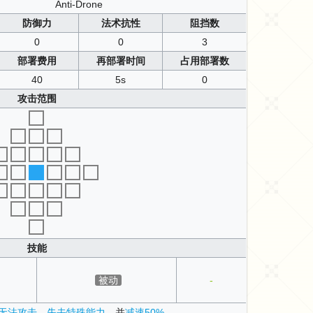
Anti-Drone
防御力
法术抗性
阻挡数
0
0
3
部署费用
再部署时间
占用部署数
40
5s
0
攻击范围
技能
被动
-
无法攻击
，
失去特殊能力
，并
减速50%