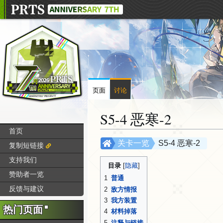
页面
讨论
S5-4 恶寒-2
首页
跳
跳
关卡一览
S5-4 恶寒-2
复制短链接
转
转
支持我们
到
到
目录
赞助者一览
导
搜
1
普通
航
索
反馈与建议
2
敌方情报
3
我方装置
热门页面
4
材料掉落
5
注释与链接