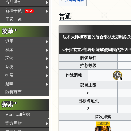
当前活动
新增干员
NEW
普通
干员一览
菜单
法术大师和寒霜的混合部队更加难以
通用
档案
<干扰装置>
部署后能够使周围的敌方
解锁条件
玩法
推荐等级
系统
扩展
作战消耗
18
趣味
部署上限
随机页面
8
目标点耐久
探索
3
Mooncell主站
首次掉落
官方网站
三星获得