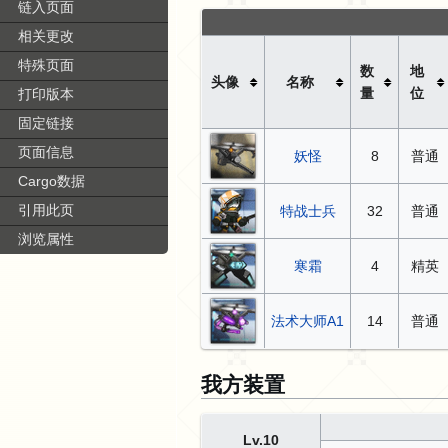
链入页面
相关更改
特殊页面
数
地
头像
名称
量
位
打印版本
固定链接
页面信息
妖怪
8
普通
Cargo数据
引用此页
特战士兵
32
普通
浏览属性
寒霜
4
精英
法术大师A1
14
普通
我方装置
Lv.10