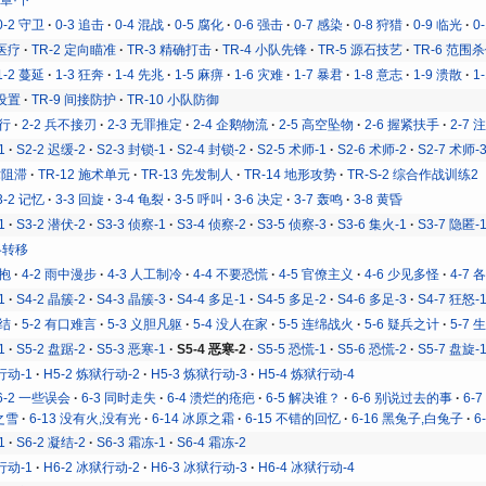
0-2 守卫
0-3 追击
0-4 混战
0-5 腐化
0-6 强击
0-7 感染
0-8 狩猎
0-9 临光
0
地医疗
TR-2 定向瞄准
TR-3 精确打击
TR-4 小队先锋
TR-5 源石技艺
TR-6 范围
1-2 蔓延
1-3 狂奔
1-4 先兆
1-5 麻痹
1-6 灾难
1-7 暴君
1-8 意志
1-9 溃散
1
碍设置
TR-9 间接防护
TR-10 小队防御
之行
2-2 兵不接刃
2-3 无罪推定
2-4 企鹅物流
2-5 高空坠物
2-6 握紧扶手
2-7
1
S2-2 迟缓-2
S2-3 封锁-1
S2-4 封锁-2
S2-5 术师-1
S2-6 术师-2
S2-7 术师-
术阻滞
TR-12 施术单元
TR-13 先发制人
TR-14 地形攻势
TR-S-2 综合作战训练2
3-2 记忆
3-3 回旋
3-4 龟裂
3-5 呼叫
3-6 决定
3-7 轰鸣
3-8 黄昏
1
S3-2 潜伏-2
S3-3 侦察-1
S3-4 侦察-2
S3-5 侦察-3
S3-6 集火-1
S3-7 隐匿-
战略转移
拥抱
4-2 雨中漫步
4-3 人工制冷
4-4 不要恐慌
4-5 官僚主义
4-6 少见多怪
4-7
1
S4-2 晶簇-2
S4-3 晶簇-3
S4-4 多足-1
S4-5 多足-2
S4-6 多足-3
S4-7 狂怒-
易结
5-2 有口难言
5-3 义胆凡躯
5-4 没人在家
5-5 连绵战火
5-6 疑兵之计
5-7
1
S5-2 盘踞-2
S5-3 恶寒-1
S5-4 恶寒-2
S5-5 恐慌-1
S5-6 恐慌-2
S5-7 盘旋-
行动-1
H5-2 炼狱行动-2
H5-3 炼狱行动-3
H5-4 炼狱行动-4
6-2 一些误会
6-3 同时走失
6-4 溃烂的疮疤
6-5 解决谁？
6-6 别说过去的事
6-
原之雪
6-13 没有火,没有光
6-14 冰原之霜
6-15 不错的回忆
6-16 黑兔子,白兔子
6
1
S6-2 凝结-2
S6-3 霜冻-1
S6-4 霜冻-2
行动-1
H6-2 冰狱行动-2
H6-3 冰狱行动-3
H6-4 冰狱行动-4