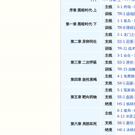
主线
0-1 坍塌
序章 黑暗时代·上
训练
TR-1 战
主线
1-1 孤岛
第一章 黑暗时代·下
训练
TR-8 障
主线
2-1 龙门
第二章 异卵同生
支线
S2-1 迟缓-
训练
TR-11 战
主线
3-1 会合
第三章 二次呼吸
支线
S3-1 潜伏-
训练
TR-15 
主线
4-1 免费
第四章 急性衰竭
支线
S4-1 晶簇-
主线
5-1 冤家
第五章 靶向药物
支线
S5-1 盘踞-
绝境
H5-1 炼狱
6-1 僵局
主线
6-12 冰
支线
S6-1 凝结-
第六章 局部坏死
绝境
H6-1 冰狱