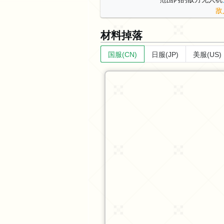
敌
材料掉落
国服(CN)
日服(JP)
美服(US)