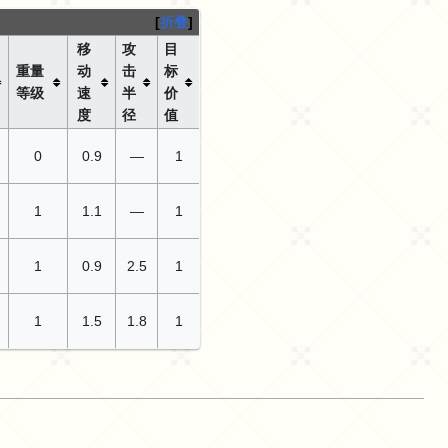
折叠
移
攻
目
重量
动
击
标
等级
速
半
价
度
径
值
0
0.9
—
1
1
1.1
—
1
1
0.9
2.5
1
1
1.5
1.8
1