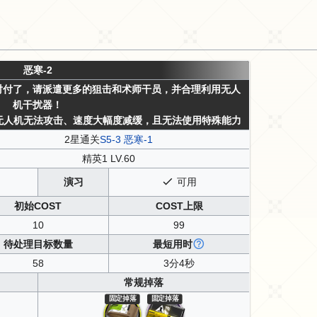
恶寒-2
对付了，请派遣更多的狙击和术师干员，并合理利用无人
机干扰器！
无人机无法攻击、速度大幅度减缓，且无法使用特殊能力
2星通关
S5-3 恶寒-1
精英1 LV.60
演习
可用
初始COST
COST上限
10
99
待处理目标数量
最短用时
58
3分4秒
常规掉落
固定掉落
固定掉落