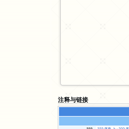
注释与链接
???
??? 序章·上
??? 