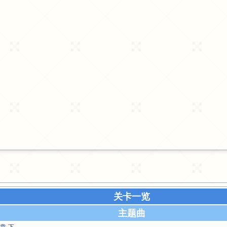
关卡一览
主题曲
序章·下