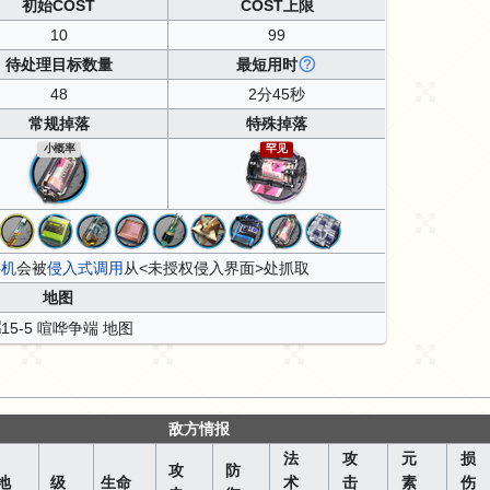
初始COST
COST上限
10
99
待处理目标数量
最短用时
48
2分45秒
常规掉落
特殊掉落
小概率
罕见
料机
会被
侵入式调用
从<未授权侵入界面>处抓取
地图
敌方情报
法
攻
元
损
攻
防
地
级
生命
术
击
素
伤