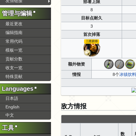
友情链接
部署上限
8
管理与编辑
目标点耐久
最近更改
3
编辑指南
首次掉落
常用代码
三星获得
模板一览
贡献分数
额外物资
收支一览
情报
8个
冰镇饮
特殊贡献
Languages
日本語
敌方情报
English
中文
工具
数