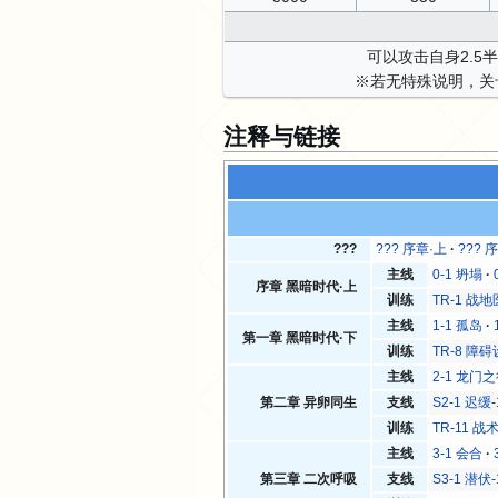
可以攻击自身2.
※若无特殊说明，关
注释与链接
???
??? 序章·上
??? 
主线
0-1 坍塌
序章 黑暗时代·上
训练
TR-1 战
主线
1-1 孤岛
第一章 黑暗时代·下
训练
TR-8 障
主线
2-1 龙门
第二章 异卵同生
支线
S2-1 迟缓-
训练
TR-11 战
主线
3-1 会合
第三章 二次呼吸
支线
S3-1 潜伏-