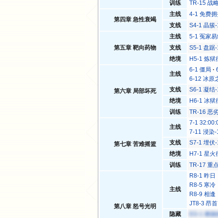
训练
TR-15 
主线
4-1 免费
第四章 急性衰竭
支线
S4-1 晶簇-
主线
5-1 冤家
第五章 靶向药物
支线
S5-1 盘踞-
绝境
H5-1 炼狱
6-1 僵局
主线
6-12 冰
支线
S6-1 凝结-
第六章 局部坏死
绝境
H6-1 冰狱
训练
TR-16 
7-1 32:00:
主线
7-11 浸染-
支线
S7-1 埋伏-
第七章 苦难摇篮
绝境
H7-1 星火
训练
TR-17 
R8-1 昨
R8-5 寒
主线
R8-9 相
JT8-3 
第八章 怒号光明
隐藏
EG-1 燃