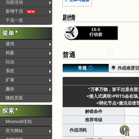
当前活动
新增干员
NEW
剧情
干员一览
15-5
菜单
行动前
通用
普通
档案
玩法
常规
作战难度切
系统
扩展
趣味
“万事万物，皆不过是在那
<侵入式调用>
PRTS会在
随机页面
<弱化节点>
激活后使
探索
解锁条件
推荐等级
Mooncell主站
作战消耗
官方网站
21