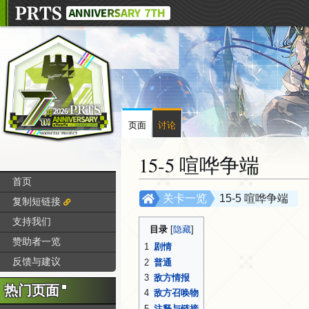
页面
讨论
15-5 喧哗争端
首页
跳
跳
关卡一览
15-5 喧哗争端
复制短链接
转
转
支持我们
到
到
目录
赞助者一览
导
搜
1
剧情
航
索
反馈与建议
2
普通
3
敌方情报
热门页面
4
敌方召唤物
5
注释与链接