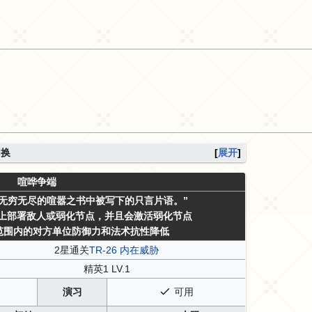
换
展开
喧哗争端
无穷无尽的喧嚣之书中被写下的只言片语。”
场上部署敌人或弱化节点，并且会激活弱化节点
范围内的对方单位防御力和法术抗性降低
2星通关
TR-26 内在威胁
精英1 LV.1
演习
可用