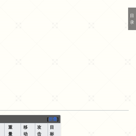
目
录
折叠
重
移
攻
目
量
动
击
标