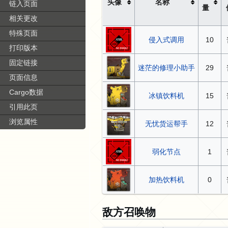
头像
名称
链入页面
量
相关更改
特殊页面
侵入式调用
10
打印版本
固定链接
迷茫的修理小助手
29
页面信息
Cargo数据
冰镇饮料机
15
引用此页
浏览属性
无忧货运帮手
12
弱化节点
1
加热饮料机
0
敌方召唤物