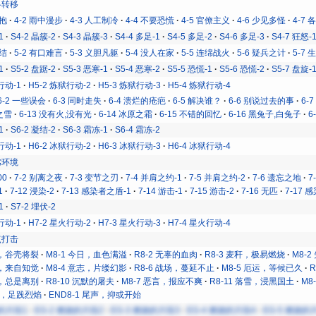
战略转移
拥抱
4-2 雨中漫步
4-3 人工制冷
4-4 不要恐慌
4-5 官僚主义
4-6 少见多怪
4-7
1
S4-2 晶簇-2
S4-3 晶簇-3
S4-4 多足-1
S4-5 多足-2
S4-6 多足-3
S4-7 狂怒-
易结
5-2 有口难言
5-3 义胆凡躯
5-4 没人在家
5-5 连绵战火
5-6 疑兵之计
5-7
1
S5-2 盘踞-2
S5-3 恶寒-1
S5-4 恶寒-2
S5-5 恐慌-1
S5-6 恐慌-2
S5-7 盘旋-
行动-1
H5-2 炼狱行动-2
H5-3 炼狱行动-3
H5-4 炼狱行动-4
6-2 一些误会
6-3 同时走失
6-4 溃烂的疮疤
6-5 解决谁？
6-6 别说过去的事
6-
原之雪
6-13 没有火,没有光
6-14 冰原之霜
6-15 不错的回忆
6-16 黑兔子,白兔子
6
1
S6-2 凝结-2
S6-3 霜冻-1
S6-4 霜冻-2
行动-1
H6-2 冰狱行动-2
H6-3 冰狱行动-3
H6-4 冰狱行动-4
恶劣环境
00
7-2 别离之夜
7-3 变节之刃
7-4 并肩之约-1
7-5 并肩之约-2
7-6 遗忘之地
7
1
7-12 浸染-2
7-13 感染者之盾-1
7-14 游击-1
7-15 游击-2
7-16 无匹
7-17 
1
S7-2 埋伏-2
行动-1
H7-2 星火行动-2
H7-3 星火行动-3
H7-4 星火行动-4
重点打击
日，谷壳将裂
M8-1 今日，血色满溢
R8-2 无辜的血肉
R8-3 麦秆，极易燃烧
M8-
冷，来自知觉
M8-4 意志，片缕幻影
R8-6 战场，蔓延不止
M8-5 厄运，等候已久
逢，总是离别
R8-10 沉默的屠夫
M8-7 恶言，报应不爽
R8-11 落雪，浸黑国土
M8
昂首，足践烈焰
END8-1 尾声，抑或开始
烧的片段1
EG-2 燃烧的片段2
EG-3 燃烧的片段3
EG-4 燃烧的片段4
EG-5 燃烧的