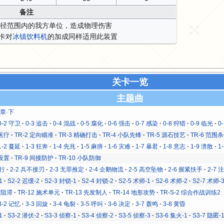
备注
5半径范围内的我方单位，造成物理伤害
卡对
冰镇饮料机
的加成同样适用此装置
关卡一览
主题曲
序章·下
0-2 守卫
0-3 追击
0-4 混战
0-5 腐化
0-6 强击
0-7 感染
0-8 狩猎
0-9 临光
0
地医疗
TR-2 定向瞄准
TR-3 精确打击
TR-4 小队先锋
TR-5 源石技艺
TR-6 范围
1-2 蔓延
1-3 狂奔
1-4 先兆
1-5 麻痹
1-6 灾难
1-7 暴君
1-8 意志
1-9 溃散
1
碍设置
TR-9 间接防护
TR-10 小队防御
之行
2-2 兵不接刃
2-3 无罪推定
2-4 企鹅物流
2-5 高空坠物
2-6 握紧扶手
2-7
1
S2-2 迟缓-2
S2-3 封锁-1
S2-4 封锁-2
S2-5 术师-1
S2-6 术师-2
S2-7 术师-
术阻滞
TR-12 施术单元
TR-13 先发制人
TR-14 地形攻势
TR-S-2 综合作战训练2
3-2 记忆
3-3 回旋
3-4 龟裂
3-5 呼叫
3-6 决定
3-7 轰鸣
3-8 黄昏
1
S3-2 潜伏-2
S3-3 侦察-1
S3-4 侦察-2
S3-5 侦察-3
S3-6 集火-1
S3-7 隐匿-