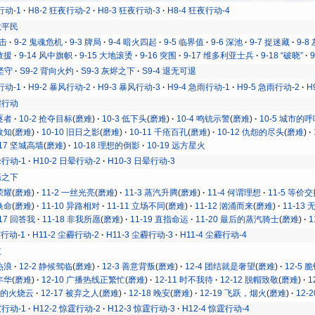
行动-1
H8-2 狂夜行动-2
H8-3 狂夜行动-3
H8-4 狂夜行动-4
疏散平民
突击
9-2 鬼魂危机
9-3 牌局
9-4 暗火四起
9-5 临界值
9-6 深池
9-7 捉迷藏
9-
地救援
9-14 风中旗帜
9-15 大地滚烫
9-16 突围
9-17 维多利亚士兵
9-18 “破晓”
墟坚守
S9-2 背向火灼
S9-3 灰烬之下
S9-4 退无可退
行动-1
H9-2 暴风行动-2
H9-3 暴风行动-3
H9-4 急雨行动-1
H9-5 急雨行动-2
H
废墟行动
追逐者
10-2 抢夺目标
(
磨难
)
10-3 低下头
(
磨难
)
10-4 鸣铳示警
(
磨难
)
10-5 城市的
乡故知
(
磨难
)
10-10 旧日之影
(
磨难
)
10-11 千疮百孔
(
磨难
)
10-12 仇怨的尽头
(
磨难
)
-17 坚城高墙
(
磨难
)
10-18 理想的倒影
10-19 远方星火
晕行动-1
H10-2 日晕行动-2
H10-3 日晕行动-3
城墙之下
护荣耀
(
磨难
)
11-2 一丝光亮
(
磨难
)
11-3 蒸汽升腾
(
磨难
)
11-4 何谓理想
11-5 等价
命换命
(
磨难
)
11-10 异路相对
11-11 立场不同
(
磨难
)
11-12 汹涌而来
(
磨难
)
11-13
-17 回答我
11-18 非我所愿
(
磨难
)
11-19 直指命运
11-20 最后的蒸汽骑士
(
磨难
)
1
霾行动-1
H11-2 尘霾行动-2
H11-3 尘霾行动-3
H11-4 尘霾行动-4
枝
光热浪
12-2 静候驾临
(
磨难
)
12-3 善意背叛
(
磨难
)
12-4 团结就是奢望
(
磨难
)
12-5 
血年华
(
磨难
)
12-10 广播热线正繁忙
(
磨难
)
12-11 时不我待
12-12 脱帽致敬
(
磨难
)
1
天边的火烧云
12-17 被弃之人
(
磨难
)
12-18 晚安
(
磨难
)
12-19 飞跃，烟火
(
磨难
)
12-
霆行动-1
H12-2 惊霆行动-2
H12-3 惊霆行动-3
H12-4 惊霆行动-4