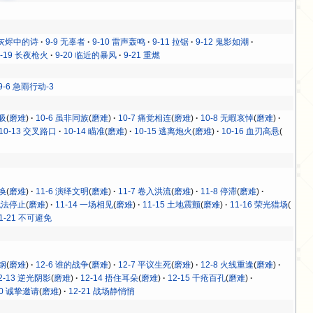
8 灰烬中的诗
9-9 无辜者
9-10 雷声轰鸣
9-11 拉锯
9-12 鬼影如潮
9-19 长夜枪火
9-20 临近的暴风
9-21 重燃
9-6 急雨行动-3
呼吸
(
磨难
)
10-6 虽非同族
(
磨难
)
10-7 痛觉相连
(
磨难
)
10-8 无暇哀悼
(
磨难
)
10-13 交叉路口
10-14 瞄准
(
磨难
)
10-15 逃离炮火
(
磨难
)
10-16 血刃高悬
(
交换
(
磨难
)
11-6 演绎文明
(
磨难
)
11-7 卷入洪流
(
磨难
)
11-8 停滞
(
磨难
)
 无法停止
(
磨难
)
11-14 一场相见
(
磨难
)
11-15 土地震颤
(
磨难
)
11-16 荣光猎场
(
1-21 不可避免
脆钢
(
磨难
)
12-6 谁的战争
(
磨难
)
12-7 平议生死
(
磨难
)
12-8 火线重逢
(
磨难
)
2-13 逆光阴影
(
磨难
)
12-14 捂住耳朵
(
磨难
)
12-15 千疮百孔
(
磨难
)
20 诚挚邀请
(
磨难
)
12-21 战场静悄悄