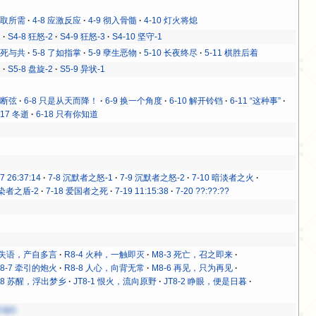
 各取所需
4-8 应激反应
4-9 彻入骨髓
4-10 灯火将熄
1
S4-8 狂怒-2
S4-9 狂怒-3
S4-10 坚守-1
 生死与共
5-8 了如指掌
5-9 孽生恶物
5-10 长夜终尽
5-11 棋胜后着
1
S5-8 盘旋-2
S5-9 异状-1
7 断弦
6-8 只是从天而降！
6-9 换一个角度
6-10 解开铃铛
6-11 “这种事”
-17 冬逝
6-18 只有你知道
-7 26:37:14
7-8 沉默者之怒-1
7-9 沉默者之怒-2
7-10 暗淡者之火
感染者之盾-2
7-18 爱国者之死
7-19 11:15:38
7-20 ??:??:??
2 失语，产自多言
R8-4 火种，一触即灭
M8-3 死亡，召之即来
R8-7 牵引的炮火
R8-8 人心，向背无常
M8-6 再见，只为再见
-8 苏醒，浮出梦乡
JT8-1 恨火，流向原野
JT8-2 睁眼，便是日暮
片段5