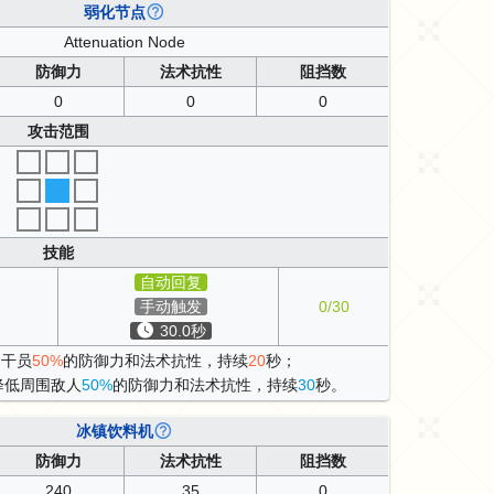
弱化节点
Attenuation Node
防御力
法术抗性
阻挡数
0
0
0
攻击范围
技能
自动回复
手动触发
0/30
30.0秒
围干员
50%
的防御力和法术抗性，持续
20
秒；
降低周围敌人
50%
的防御力和法术抗性，持续
30
秒。
冰镇饮料机
防御力
法术抗性
阻挡数
240
35
0