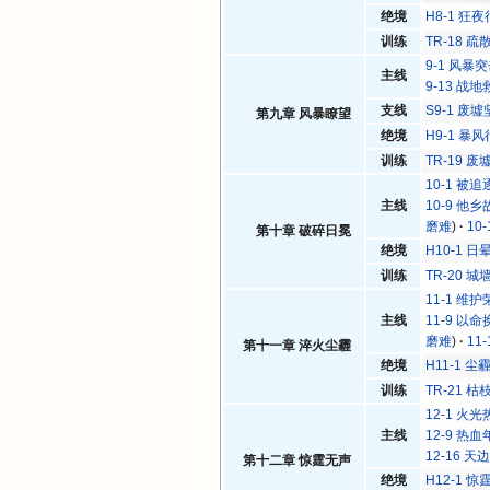
绝境
H8-1 狂夜
训练
TR-18 
9-1 风暴
主线
9-13 战
支线
S9-1 废
第九章 风暴瞭望
绝境
H9-1 暴风
训练
TR-19 
10-1 被
主线
10-9 他
磨难
)
10
第十章 破碎日冕
绝境
H10-1 日
训练
TR-20 
11-1 维
主线
11-9 以
磨难
)
11
第十一章 淬火尘霾
绝境
H11-1 尘
训练
TR-21 枯
12-1 火
主线
12-9 热
12-16 
第十二章 惊霆无声
绝境
H12-1 惊