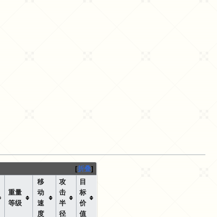
折叠
移
攻
目
重量
动
击
标
等级
速
半
价
度
径
值