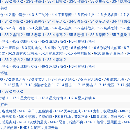
1
S3-2 潜伏-2
S3-3 侦察-1
S3-4 侦察-2
S3-5 侦察-3
S3-6 集火-1
S3-7 隐匿-
战略转移
拥抱
4-2 雨中漫步
4-3 人工制冷
4-4 不要恐慌
4-5 官僚主义
4-6 少见多怪
4-7
1
S4-2 晶簇-2
S4-3 晶簇-3
S4-4 多足-1
S4-5 多足-2
S4-6 多足-3
S4-7 狂怒-
易结
5-2 有口难言
5-3 义胆凡躯
5-4 没人在家
5-5 连绵战火
5-6 疑兵之计
5-7
1
S5-2 盘踞-2
S5-3 恶寒-1
S5-4 恶寒-2
S5-5 恐慌-1
S5-6 恐慌-2
S5-7 盘旋-
行动-1
H5-2 炼狱行动-2
H5-3 炼狱行动-3
H5-4 炼狱行动-4
6-2 一些误会
6-3 同时走失
6-4 溃烂的疮疤
6-5 解决谁？
6-6 别说过去的事
6-
原之雪
6-13 没有火,没有光
6-14 冰原之霜
6-15 不错的回忆
6-16 黑兔子,白兔子
6
1
S6-2 凝结-2
S6-3 霜冻-1
S6-4 霜冻-2
行动-1
H6-2 冰狱行动-2
H6-3 冰狱行动-3
H6-4 冰狱行动-4
恶劣环境
00
7-2 别离之夜
7-3 变节之刃
7-4 并肩之约-1
7-5 并肩之约-2
7-6 遗忘之地
7
1
7-12 浸染-2
7-13 感染者之盾-1
7-14 游击-1
7-15 游击-2
7-16 无匹
7-17 
1
S7-2 埋伏-2
行动-1
H7-2 星火行动-2
H7-3 星火行动-3
H7-4 星火行动-4
重点打击
日，谷壳将裂
M8-1 今日，血色满溢
R8-2 无辜的血肉
R8-3 麦秆，极易燃烧
M8-
冷，来自知觉
M8-4 意志，片缕幻影
R8-6 战场，蔓延不止
M8-5 厄运，等候已久
逢，总是离别
R8-10 沉默的屠夫
M8-7 恶言，报应不爽
R8-11 落雪，浸黑国土
M8
昂首，足践烈焰
END8-1 尾声，抑或开始