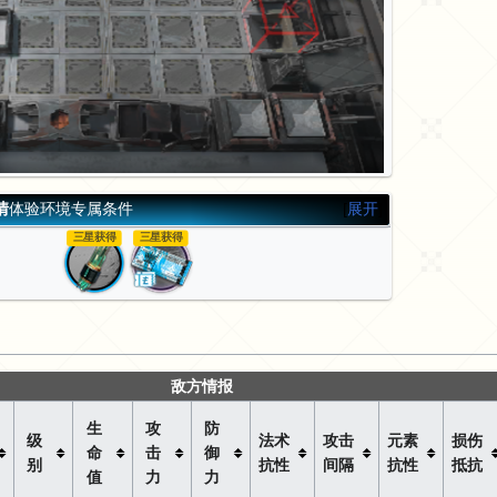
情
体验环境专属条件
展开
三星获得
三星获得
敌方情报
生
攻
防
级
法术
攻击
元素
损伤
命
击
御
别
抗性
间隔
抗性
抵抗
值
力
力