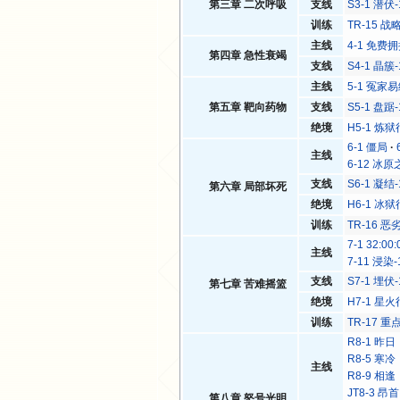
第三章 二次呼吸
支线
S3-1 潜伏-
训练
TR-15 
主线
4-1 免费
第四章 急性衰竭
支线
S4-1 晶簇-
主线
5-1 冤家
第五章 靶向药物
支线
S5-1 盘踞-
绝境
H5-1 炼狱
6-1 僵局
主线
6-12 冰
支线
S6-1 凝结-
第六章 局部坏死
绝境
H6-1 冰狱
训练
TR-16 
7-1 32:00:
主线
7-11 浸染-
支线
S7-1 埋伏-
第七章 苦难摇篮
绝境
H7-1 星火
训练
TR-17 
R8-1 昨
R8-5 寒
主线
R8-9 相
JT8-3 
第八章 怒号光明