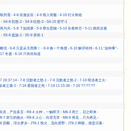
1
 各取所需
4-8 应激反应
4-9 彻入骨髓
4-10 灯火将熄
1
S4-8 狂怒-2
S4-9 狂怒-3
S4-10 坚守-1
 生死与共
5-8 了如指掌
5-9 孽生恶物
5-10 长夜终尽
5-11 棋胜后着
1
S5-8 盘旋-2
S5-9 异状-1
7 断弦
6-8 只是从天而降！
6-9 换一个角度
6-10 解开铃铛
6-11 “这种事”
-17 冬逝
6-18 只有你知道
-7 26:37:14
7-8 沉默者之怒-1
7-9 沉默者之怒-2
7-10 暗淡者之火
感染者之盾-2
7-18 爱国者之死
7-19 11:15:38
7-20 ??:??:??
2 失语，产自多言
R8-4 火种，一触即灭
M8-3 死亡，召之即来
R8-7 牵引的炮火
R8-8 人心，向背无常
M8-6 再见，只为再见
-8 苏醒，浮出梦乡
JT8-1 恨火，流向原野
JT8-2 睁眼，便是日暮