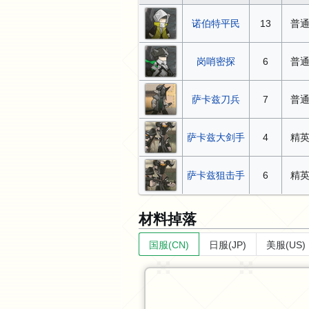
诺伯特平民
13
普
岗哨密探
6
普
萨卡兹刀兵
7
普
萨卡兹大剑手
4
精
萨卡兹狙击手
6
精
材料掉落
国服(CN)
日服(JP)
美服(US)