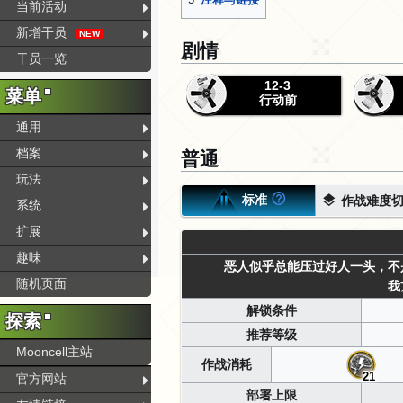
当前活动
新增干员
NEW
剧情
干员一览
12-3
菜单
行动前
通用
普通
档案
玩法
标准
作战难度切
系统
扩展
趣味
恶人似乎总能压过好人一头，不
随机页面
我
解锁条件
探索
推荐等级
Mooncell主站
作战消耗
21
官方网站
部署上限