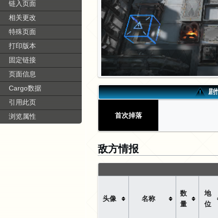
链入页面
相关更改
特殊页面
打印版本
固定链接
页面信息
Cargo数据
剧
引用此页
首次掉落
浏览属性
敌方情报
数
地
头像
名称
量
位