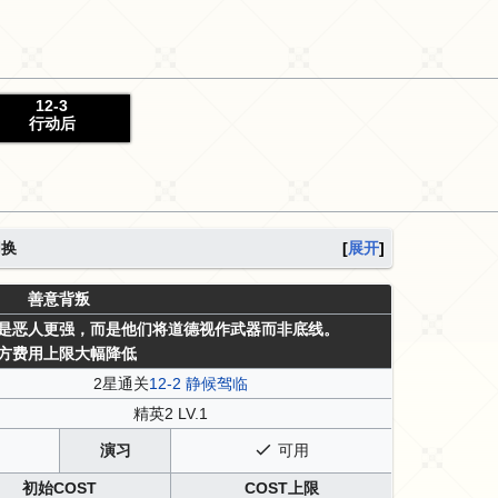
12-3
行动后
换
展开
善意背叛
是恶人更强，而是他们将道德视作武器而非底线。
方费用上限大幅降低
2星通关
12-2 静候驾临
精英2 LV.1
演习
可用
初始COST
COST上限