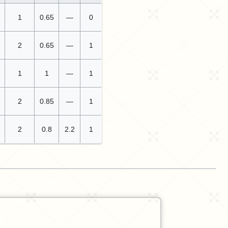
1
0.65
—
0
2
0.65
—
1
1
1
—
1
2
0.85
—
1
2
0.8
2.2
1