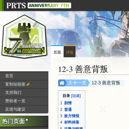
页面
讨论
12-3 善意背叛
首页
跳
跳
关卡一览
12-3 善意背叛
复制短链接
转
转
支持我们
到
到
目录
赞助者一览
导
搜
1
剧情
航
索
反馈与建议
2
普通
3
敌方情报
热门页面
4
材料掉落
5
注释与链接