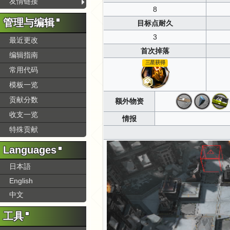
友情链接
8
管理与编辑
目标点耐久
3
最近更改
首次掉落
编辑指南
三星获得
常用代码
模板一览
贡献分数
额外物资
收支一览
情报
特殊贡献
Languages
日本語
English
中文
工具