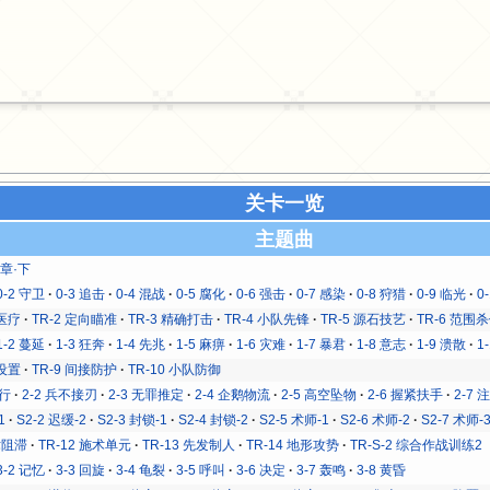
关卡一览
主题曲
序章·下
0-2 守卫
0-3 追击
0-4 混战
0-5 腐化
0-6 强击
0-7 感染
0-8 狩猎
0-9 临光
0
地医疗
TR-2 定向瞄准
TR-3 精确打击
TR-4 小队先锋
TR-5 源石技艺
TR-6 范围
1-2 蔓延
1-3 狂奔
1-4 先兆
1-5 麻痹
1-6 灾难
1-7 暴君
1-8 意志
1-9 溃散
1
碍设置
TR-9 间接防护
TR-10 小队防御
之行
2-2 兵不接刃
2-3 无罪推定
2-4 企鹅物流
2-5 高空坠物
2-6 握紧扶手
2-7
1
S2-2 迟缓-2
S2-3 封锁-1
S2-4 封锁-2
S2-5 术师-1
S2-6 术师-2
S2-7 术师-
术阻滞
TR-12 施术单元
TR-13 先发制人
TR-14 地形攻势
TR-S-2 综合作战训练2
3-2 记忆
3-3 回旋
3-4 龟裂
3-5 呼叫
3-6 决定
3-7 轰鸣
3-8 黄昏