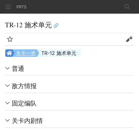
PRTS
搜索
TR-12 施术单元
监视
查看
关卡一览
TR-12 施术单元
普通
敌方情报
固定编队
关卡内剧情