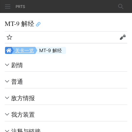
PRTS
搜索
MT-9 解经
监视
查看
关卡一览
MT-9 解经
剧情
普通
敌方情报
我方装置
注释与链接