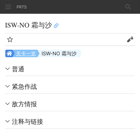
PRTS
搜索
ISW-NO 霜与沙
监视
查看
关卡一览
ISW-NO 霜与沙
普通
紧急作战
敌方情报
注释与链接