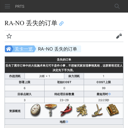
PRTS
搜索
RA-NO 丢失的订单
监视
查看
关卡一览
RA-NO 丢失的订单
丢失的订单
丢失了黑市订单中的大批施术单元可不是件小事，不想被买家发现事情真相，这群莱塔尼亚人
决定先下手为强。
作战消耗
决断 × 1
体力消耗
1
部署上限
初始COST
COST上限
6
0
99
目标点耐久
待处理目标数量
最短用时
3
23~29
2分23秒
资源概览
地图