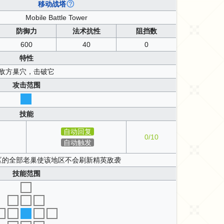
移动战塔
Mobile Battle Tower
防御力
法术抗性
阻挡数
600
40
0
特性
敌方巢穴，击破它
攻击范围
技能
自动回复
0/10
自动触发
区的全部老巢使该地区不会刷新精英敌袭
技能范围