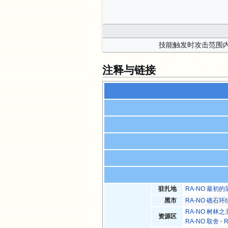
技能触发时攻击范围
注释与链接
驻扎地
RA-NO 最初
黑市
RA-NO 礁石
RA-NO 树林之
资源区
RA-NO 取舍