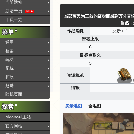
当前活动
新增干员
NEW
当部落民为王酋的征税而感到万分苦
干员一览
当然，
作战消耗
决断 × 1
菜单
部署上限
通用
6
档案
目标点耐久
玩法
3
系统
资源概览
扩展
250
趣味
情报
随机页面
探索
实景地图
全地图
Mooncell主站
官方网站