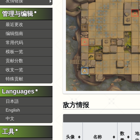
友情链接
管理与编辑
最近更改
编辑指南
常用代码
模板一览
贡献分数
收支一览
特殊贡献
Languages
日本語
敌方情报
English
中文
工具
数
地
头像
名称