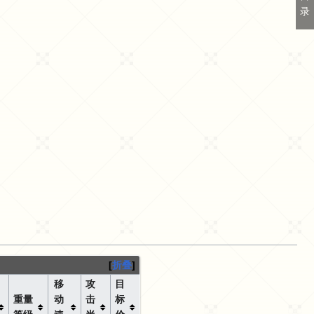
录
折叠
移
攻
目
重量
动
击
标