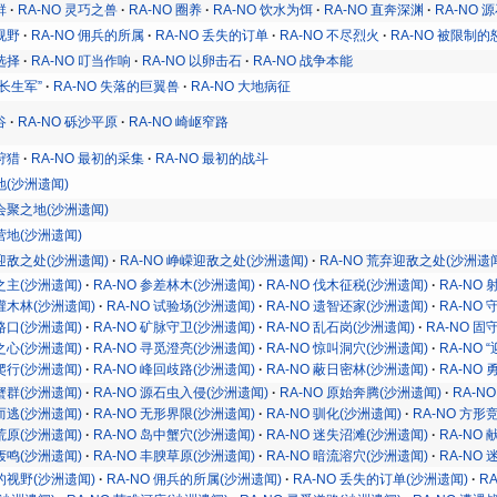
群
RA-NO 灵巧之兽
RA-NO 圈养
RA-NO 饮水为饵
RA-NO 直奔深渊
RA-NO 
视野
RA-NO 佣兵的所属
RA-NO 丢失的订单
RA-NO 不尽烈火
RA-NO 被限制的
选择
RA-NO 叮当作响
RA-NO 以卵击石
RA-NO 战争本能
“长生军”
RA-NO 失落的巨翼兽
RA-NO 大地病征
谷
RA-NO 砾沙平原
RA-NO 崎岖窄路
狩猎
RA-NO 最初的采集
RA-NO 最初的战斗
地(沙洲遗闻)
人会聚之地(沙洲遗闻)
进营地(沙洲遗闻)
袤迎敌之处(沙洲遗闻)
RA-NO 峥嵘迎敌之处(沙洲遗闻)
RA-NO 荒弃迎敌之处(沙洲遗
林之主(沙洲遗闻)
RA-NO 参差林木(沙洲遗闻)
RA-NO 伐木征税(沙洲遗闻)
RA-NO
饶灌木林(沙洲遗闻)
RA-NO 试验场(沙洲遗闻)
RA-NO 遗智还家(沙洲遗闻)
RA-NO
字路口(沙洲遗闻)
RA-NO 矿脉守卫(沙洲遗闻)
RA-NO 乱石岗(沙洲遗闻)
RA-NO 固
铁之心(沙洲遗闻)
RA-NO 寻觅澄亮(沙洲遗闻)
RA-NO 惊叫洞穴(沙洲遗闻)
RA-NO 
牢爬行(沙洲遗闻)
RA-NO 峰回歧路(沙洲遗闻)
RA-NO 蔽日密林(沙洲遗闻)
RA-NO
壳蟹群(沙洲遗闻)
RA-NO 源石虫入侵(沙洲遗闻)
RA-NO 原始奔腾(沙洲遗闻)
RA-N
路而逃(沙洲遗闻)
RA-NO 无形界限(沙洲遗闻)
RA-NO 驯化(沙洲遗闻)
RA-NO 方形
草荒原(沙洲遗闻)
RA-NO 岛中蟹穴(沙洲遗闻)
RA-NO 迷失沼滩(沙洲遗闻)
RA-NO
层轰鸣(沙洲遗闻)
RA-NO 丰腴草原(沙洲遗闻)
RA-NO 暗流溶穴(沙洲遗闻)
RA-NO
士的视野(沙洲遗闻)
RA-NO 佣兵的所属(沙洲遗闻)
RA-NO 丢失的订单(沙洲遗闻)
R