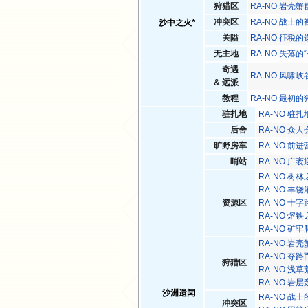
狩猎区
RA-NO 岩壳蟹
冲突区
RA-NO 战士的
沙中之火*
关隘
RA-NO 征税的
无主地
RA-NO 失落的
奇遇
RA-NO 风啸峡
& 远派
教程
RA-NO 最初的
驻扎地
RA-NO 驻扎
后舍
RA-NO 众
旷野房车
RA-NO 前
哨站
RA-NO 广
RA-NO 树
RA-NO 丰
资源区
RA-NO 十
RA-NO 熔
RA-NO 矿
RA-NO 岩
RA-NO 夺
狩猎区
RA-NO 浅
RA-NO 岩
沙洲遗闻
RA-NO 战
冲突区