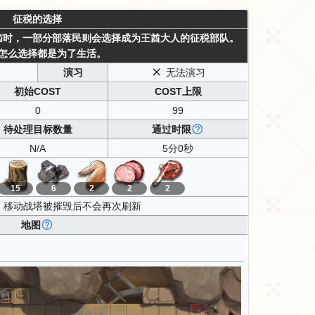
征税的选择
恼时，一部分部落民则会选择成为王酋大人的征税部队。
怎么选择都是为了生活。
演习
无法演习
初始COST
COST上限
0
99
待处理目标数量
通过时限
N/A
5分0秒
15
6
2
2
2
移动战塔被摧毁后不会再次刷新
地图