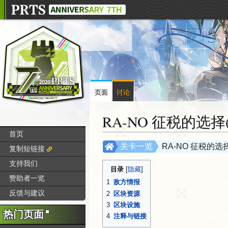
页面
讨论
RA-NO 征税的选择
首页
跳
跳
关卡一览
RA-NO 征税的选
复制短链接
转
转
支持我们
到
到
目录
赞助者一览
导
搜
1
敌方情报
航
索
反馈与建议
2
区块资源
3
区块设施
热门页面
4
注释与链接