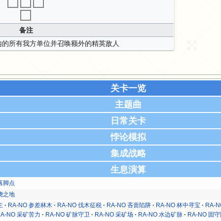
备注
内的所有我方单位并召唤额外的精英敌人
关卡一览
主题曲
日常关卡
悖论模拟
集成战略
生息演算
的落脚点
环绕之地
主
RA-NO 参差林木
RA-NO 伐木征税
RA-NO 吝啬陷阱
RA-NO 林中寻宝
RA-
RA-NO 采矿苦力
RA-NO 矿脉守卫
RA-NO 采矿场
RA-NO 水边矿脉
RA-NO 固