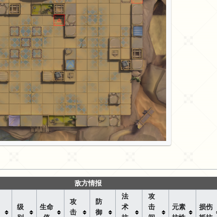
敌方情报
法
攻
攻
防
级
生命
术
击
元素
损伤
击
御