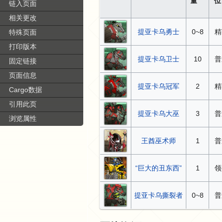
量
位
链入页面
相关更改
提亚卡乌勇士
0~8
精
特殊页面
打印版本
提亚卡乌卫士
10
普
固定链接
页面信息
提亚卡乌冠军
2
精
Cargo数据
引用此页
提亚卡乌大巫
3
普
浏览属性
王酋巫术师
1
普
“巨大的丑东西”
1
领
提亚卡乌撕裂者
0~8
普