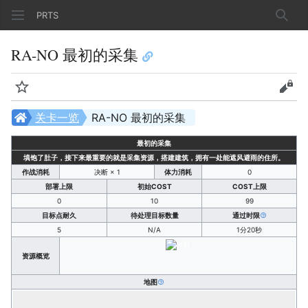
PRTS
搜索
RA-NO 最初的采集
监视
查看
关卡一览
RA-NO 最初的采集
最初的采集
填饱了肚子，接下来最重要的就是采集资源，搭建建筑，拥有一处能遮风避雨的住所。
作战消耗
决断 × 1
体力消耗
0
部署上限
初始COST
COST上限
0
10
99
目标点耐久
待处理目标数量
通过时限
5
N/A
1分20秒
资源概览
地图