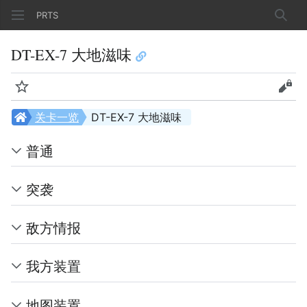
PRTS
搜索
DT-EX-7 大地滋味
监视
查看
关卡一览
DT-EX-7 大地滋味
普通
突袭
敌方情报
我方装置
地图装置