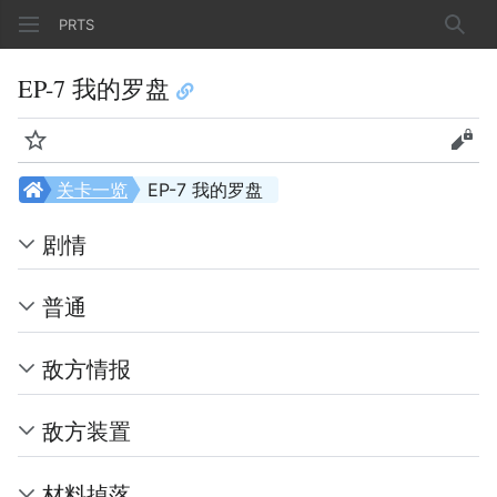
PRTS
搜索
EP-7 我的罗盘
监视
查看
关卡一览
EP-7 我的罗盘
剧情
普通
敌方情报
敌方装置
材料掉落