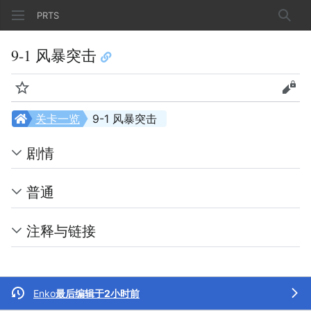
PRTS
搜索
9-1 风暴突击
监视
查看
关卡一览
9-1 风暴突击
剧情
普通
注释与链接
Enko
最后编辑于2小时前