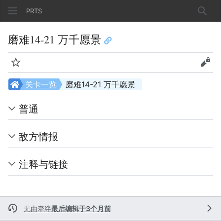
PRTS
搜索
磨难14-21 万千愿景
监视
查看
关卡一览
磨难14-21 万千愿景
普通
敌方情报
注释与链接
无由牵绊
最后编辑于3个月前