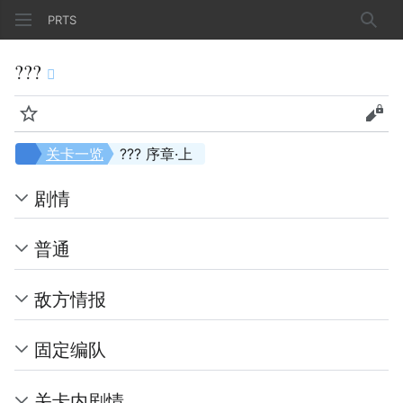
PRTS
搜索
???
监视
查看
关卡一览
??? 序章·上
剧情
普通
敌方情报
固定编队
关卡内剧情