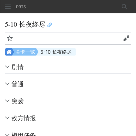
PRTS
搜索
5-10 长夜终尽
监视
查看
关卡一览
5-10 长夜终尽
剧情
普通
突袭
敌方情报
模组任务