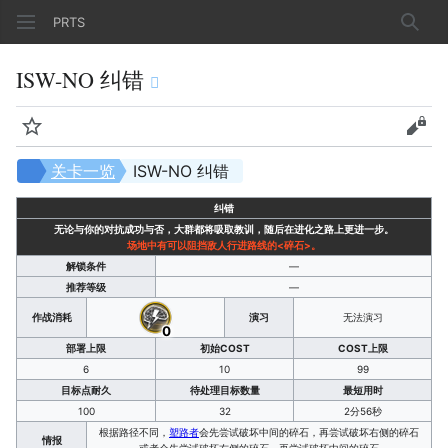
PRTS
搜索
ISW-NO 纠错
监视
查看
关卡一览
ISW-NO 纠错
纠错
无论与你的对抗成功与否，大群都将吸取教训，随后在进化之路上更进一步。
场地中有可以阻挡敌人行进路线的<碎石>。
解锁条件
—
推荐等级
—
作战消耗
演习
无法演习
0
部署上限
初始COST
COST上限
6
10
99
目标点耐久
待处理目标数量
最短用时
100
32
2分56秒
根据路径不同，
塑路者
会先尝试破坏中间的碎石，再尝试破坏右侧的碎石
情报
或者会先尝试破坏右侧的碎石，再尝试破坏中间的碎石