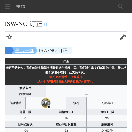
PRTS
搜索
ISW-NO 订正
监视
查看
关卡一览
ISW-NO 订正
订正
海嗣不是先知，它们的进化路线中满是错误与损耗，因此它们进化出专门试错的个体，并力求
整个族群不在同一处失误两次。
召唤分形所需受击次数减少。
场地中有可以阻挡敌人行进路线的<碎石>。
解锁条件
—
推荐等级
—
作战消耗
演习
无法演习
0
部署上限
初始COST
COST上限
6
10
99
目标点耐久
待处理目标数量
最短用时
100
32
2分53秒