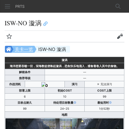
PRTS
搜索
ISW-NO 漩涡
监视
查看
关卡一览
ISW-NO 漩涡
漩涡
海洋想要吞噬一切，深海教徒便唤起漩涡，恐鱼快乐地涌入，捕食着卷入其中的食物。
解锁条件
—
推荐等级
—
作战消耗
演习
无法演习
0
部署上限
初始COST
COST上限
6
10
99
目标点耐久
待处理目标数量
最短用时
99
24~25
1分52秒
地图