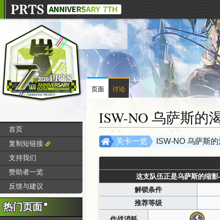
页面
讨论
ISW-NO 乌萨斯的
首页
跳
跳
关卡一览
ISW-NO 乌萨斯
复制短链接
转
转
支持我们
到
到
赞助者一览
导
搜
这支队伍正是乌萨斯的缩影
航
索
反馈与建议
解锁条件
推荐等级
热门页面
作战消耗