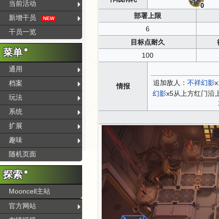
当前活动
0
部署上限
新增干员
NEW
6
干员一览
目标点耐久
菜单
100
通用
追加敌人：
不祥幻影
档案
情报
幻影
x5从上方红门沿
玩法
系统
扩展
趣味
随机页面
探索
Mooncell主站
官方网站