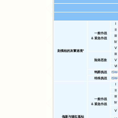
Ⅰ
Ⅱ
一般作战
Ⅲ
& 紧急作战
Ⅳ
Ⅴ
刻俄柏的灰蕈迷境*
Ⅲ
险路恶敌
Ⅴ
Ⅵ
鸭爵挑战
IS
特殊挑战
IS
Ⅰ
Ⅱ
Ⅲ
一般作战
Ⅳ
& 紧急作战
Ⅴ
傀影与猩红孤钻