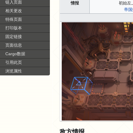
链入页面
情报
初始左
帝国
相关更改
特殊页面
打印版本
固定链接
页面信息
Cargo数据
引用此页
浏览属性
敌方情报