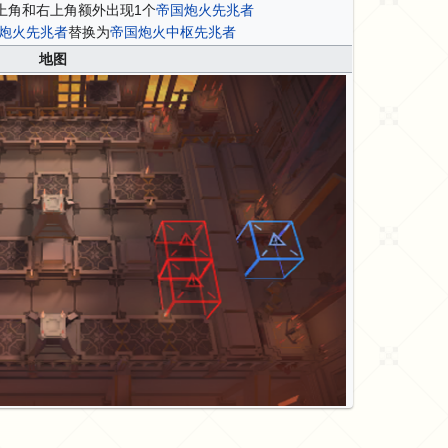
上角和右上角额外出现1个
帝国炮火先兆者
炮火先兆者
替换为
帝国炮火中枢先兆者
地图