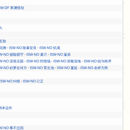
SW-DF 寒渊惜别
人
 互助
 回溯
ISW-NO 除暴安良
ISW-NO 饥渴
SW-NO 据险固守
ISW-NO 巢穴
ISW-NO 漩涡
SW-NO 溟痕乐园
ISW-NO 狩猎场
ISW-NO 崇敬深海
ISW-NO 铳与秩序
SW-NO 好梦在何方
ISW-NO 育生池
ISW-NO 蔓延
ISW-NO 余烬方阵
ISW-NO 纠错
ISW-NO 订正
 鸭本运作
SW-NO 事不过四