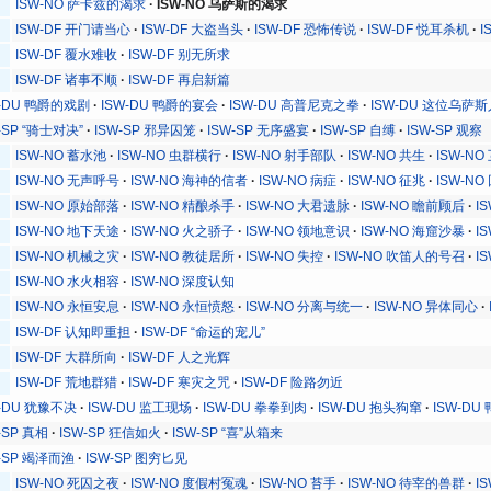
ISW-NO 萨卡兹的渴求
ISW-NO 乌萨斯的渴求
ISW-DF 开门请当心
ISW-DF 大盗当头
ISW-DF 恐怖传说
ISW-DF 悦耳杀机
I
ISW-DF 覆水难收
ISW-DF 别无所求
ISW-DF 诸事不顺
ISW-DF 再启新篇
W-DU 鸭爵的戏剧
ISW-DU 鸭爵的宴会
ISW-DU 高普尼克之拳
ISW-DU 这位乌萨斯
-SP “骑士对决”
ISW-SP 邪异囚笼
ISW-SP 无序盛宴
ISW-SP 自缚
ISW-SP 观察
ISW-NO 蓄水池
ISW-NO 虫群横行
ISW-NO 射手部队
ISW-NO 共生
ISW-NO
ISW-NO 无声呼号
ISW-NO 海神的信者
ISW-NO 病症
ISW-NO 征兆
ISW-NO
ISW-NO 原始部落
ISW-NO 精酿杀手
ISW-NO 大君遗脉
ISW-NO 瞻前顾后
I
ISW-NO 地下天途
ISW-NO 火之骄子
ISW-NO 领地意识
ISW-NO 海窟沙暴
I
ISW-NO 机械之灾
ISW-NO 教徒居所
ISW-NO 失控
ISW-NO 吹笛人的号召
I
ISW-NO 水火相容
ISW-NO 深度认知
ISW-NO 永恒安息
ISW-NO 永恒愤怒
ISW-NO 分离与统一
ISW-NO 异体同心
ISW-DF 认知即重担
ISW-DF “命运的宠儿”
ISW-DF 大群所向
ISW-DF 人之光辉
ISW-DF 荒地群猎
ISW-DF 寒灾之咒
ISW-DF 险路勿近
W-DU 犹豫不决
ISW-DU 监工现场
ISW-DU 拳拳到肉
ISW-DU 抱头狗窜
ISW-DU
-SP 真相
ISW-SP 狂信如火
ISW-SP “喜”从箱来
W-SP 竭泽而渔
ISW-SP 图穷匕见
ISW-NO 死囚之夜
ISW-NO 度假村冤魂
ISW-NO 苔手
ISW-NO 待宰的兽群
I