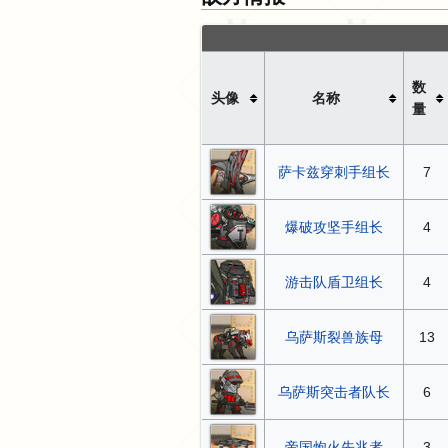
数
头像
名称
量
萨卡兹穿刺手组长
7
爆破攻坚手组长
4
游击队盾卫组长
4
乌萨斯裂兽族母
13
乌萨斯突击者队长
6
帝国炮火先兆者
3