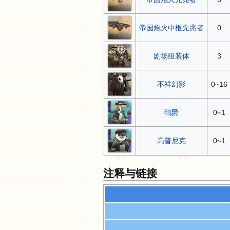
帝国炮火中枢先兆者
0
剧场组装体
3
不祥幻影
0~16
鸭爵
0~1
高普尼克
0~1
注释与链接