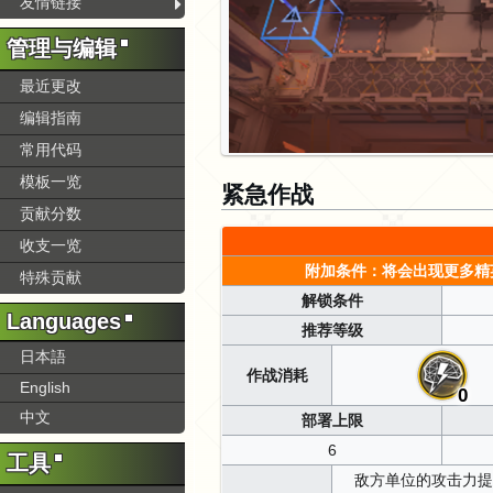
友情链接
管理与编辑
最近更改
编辑指南
常用代码
模板一览
紧急作战
贡献分数
收支一览
附加条件：将会出现更多精
特殊贡献
解锁条件
Languages
推荐等级
日本語
作战消耗
English
0
中文
部署上限
6
工具
敌方单位的攻击力提升