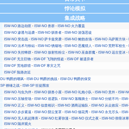
悖论模拟
集成战略
ISW-NO 路边劫匪
ISW-NO 兽群
ISW-NO 火力覆盖
ISW-NO 渗透与远袭
ISW-NO 驯兽者
ISW-NO 游荡恶徒
ISW-NO 突击战
ISW-NO 萨卡兹突袭
ISW-NO 鲍勃农场
ISW-NO 乌萨斯方块
ISW-NO 法术与铁砧
ISW-NO 锈烟地
ISW-NO 恶魔猎人
ISW-NO 荒野军校生
ISW-NO 失控蜂群
ISW-NO 放射性粉尘
ISW-NO 巫蛊群魔
ISW-NO 远古坚冰
ISW-DF 无主巨物
ISW-DF 飞翔的怪盗
ISW-DF 被遗弃者
ISW-DF 荒地群猎
ISW-DF 寒灾之咒
ISW-DF 险路勿近
W-DU 鸭爵的嘲讽
ISW-DU 鸭爵的挑战
ISW-DU 鸭爵的保安
W-SP 锈锤之战
ISW-SP 狂徒围攻
ISW-NO 与虫为伴
ISW-NO 驯兽小屋
ISW-NO 礼炮小队
ISW-NO 意外
ISW-
ISW-NO 压轴登场
ISW-NO 巡逻队
ISW-NO 落魄骑士
ISW-NO 分赃不均
ISW
ISW-NO 正义
ISW-NO 似曾相识
ISW-NO 酒商运输队
ISW-NO 从众效应
ISW
ISW-NO 步步紧逼
ISW-NO 阴云笼罩
ISW-NO 烟花秀
ISW-NO 永无尽头
ISW
ISW-NO 无人机起降库
ISW-NO 红雾弥漫
ISW-NO 仪式之夜
ISW-NO 彻骨冰
ISW-NO 隔岸观火