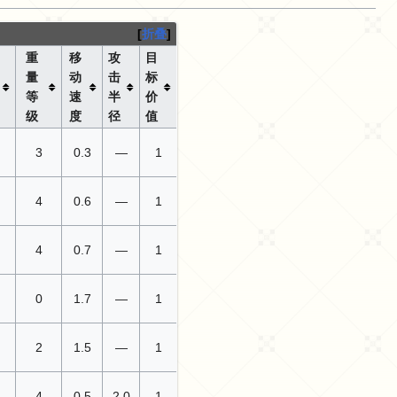
折叠
重
移
攻
目
量
动
击
标
等
速
半
价
级
度
径
值
3
0.3
—
1
4
0.6
—
1
4
0.7
—
1
0
1.7
—
1
2
1.5
—
1
4
0.5
2.0
1