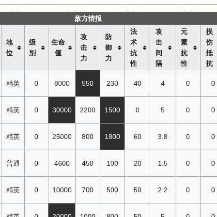
敌方情报
法
攻
元
损
攻
防
地
级
生命
术
击
素
伤
击
御
位
别
值
抗
间
抗
抵
力
力
性
隔
性
抗
精英
0
8000
550
230
40
4
0
0
精英
0
30000
2200
1500
0
5
0
0
精英
0
25000
800
1800
60
3.8
0
0
普通
0
4600
450
100
20
1.5
0
0
精英
0
10000
700
500
50
2.2
0
0
精英
0
20000
1000
800
50
5
0
0