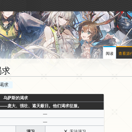
阅读
查看源
渴求
的渴求
乌萨斯的渴求
——庞大、强壮、遮天蔽日。他们渴求征服。
—
—
演习
无法演习