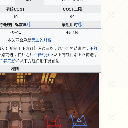
初始COST
COST上限
10
99
待处理目标数量
最短用时
40~41
4分4秒
本关不会刷新
无主的财富
x1初始刷新于下方红门左边三格，战斗即将结束时，
不祥
上路前进，在那之后
不祥幻影
x5从上方红门沿上路前进，
不祥幻影
x5从下方红门沿下路前进
地图