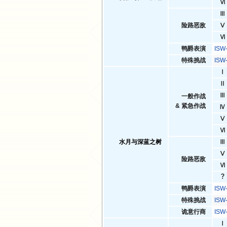
Ⅵ
Ⅲ
险路恶敌
Ⅴ
Ⅵ
鸭爵表演
IS
特殊挑战
ISW
Ⅰ
Ⅱ
Ⅲ
一般作战
& 紧急作战
Ⅳ
Ⅴ
Ⅵ
水月与深蓝之树
Ⅲ
Ⅴ
险路恶敌
Ⅵ
？
鸭爵表演
IS
特殊挑战
ISW
诡意行商
IS
Ⅰ