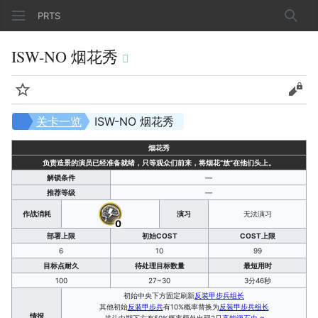
PRTS
搜索
ISW-NO 烟花秀
监视
查看
关卡一览
ISW-NO 烟花秀
烟花秀
负责造景的演员已经准备就绪，只等观众们前来，将烟花“放”在他们头上。
解锁条件
—
推荐等级
—
作战消耗
演习
无法演习
0
部署上限
初始COST
COST上限
6
10
99
目标点耐久
待处理目标数量
最短用时
100
27~30
3分46秒
初始中央下方固定刷新
反装甲步兵组长
其他初始
反装甲步兵
有10%概率替换为
反装甲步兵组长
情报
战斗中期下方有50%概率额外出现2只
高能源石虫·α