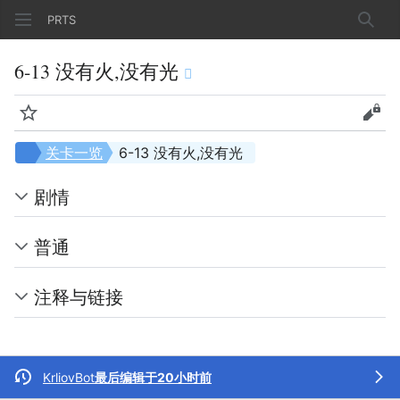
PRTS
搜索
6-13 没有火,没有光
监视
查看
关卡一览
6-13 没有火,没有光
剧情
普通
注释与链接
KrliovBot
最后编辑于20小时前