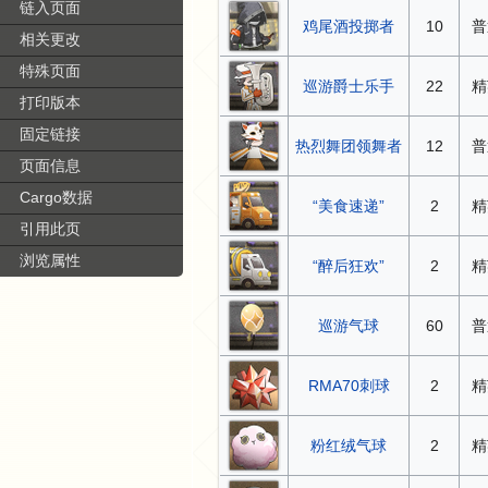
链入页面
鸡尾酒投掷者
10
普
相关更改
特殊页面
巡游爵士乐手
22
精
打印版本
固定链接
热烈舞团领舞者
12
普
页面信息
Cargo数据
“美食速递”
2
精
引用此页
浏览属性
“醉后狂欢”
2
精
巡游气球
60
普
RMA70刺球
2
精
粉红绒气球
2
精