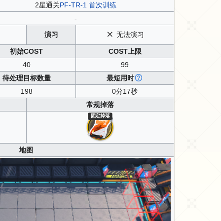
2星通关
PF-TR-1 首次训练
-
演习
无法演习
初始COST
COST上限
40
99
待处理目标数量
最短用时
198
0分17秒
常规掉落
固定掉落
地图