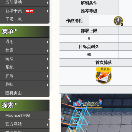
当前活动
解锁条件
新增干员
推荐等级
NEW
干员一览
作战消耗
0
菜单
部署上限
8
通用
目标点耐久
档案
99
玩法
首次掉落
系统
三星获得
扩展
趣味
随机页面
探索
Mooncell主站
官方网站