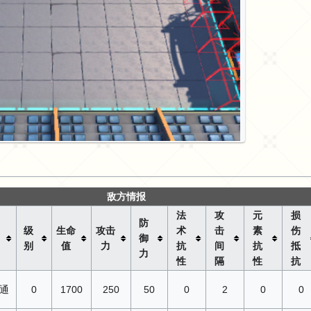
敌方情报
法
攻
元
损
防
级
生命
攻击
术
击
素
伤
御
别
值
力
抗
间
抗
抵
力
性
隔
性
抗
通
0
1700
250
50
0
2
0
0