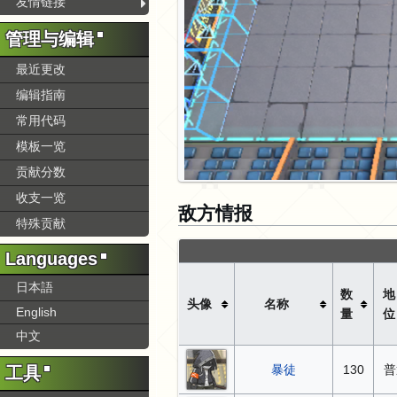
友情链接
管理与编辑
最近更改
编辑指南
常用代码
模板一览
贡献分数
收支一览
敌方情报
特殊贡献
Languages
日本語
数
地
头像
名称
English
量
位
中文
暴徒
130
普
工具