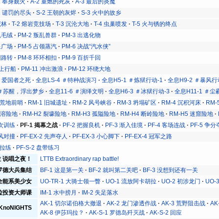
1 奉身觐火
A-2 重燃的死灰
A-3 最后的炎魔
-1 谴罚的尽头
S-2 王朝的灰烬
S-3 火中的故乡
荒林
T-2 熔岩竞技场
T-3 沉沦大地
T-4 虫巢喷发
T-5 火与锈的终点
乱毛绒
PM-2 叛乱兽群
PM-3 出逃化物
泉广场
PM-5 占领蒸汽
PM-6 决战“汽水侠”
回路转
PM-8 环环相扣
PM-9 百折千回
陆上行船
PM-11 冲出激浪
PM-12 环绕大地
 ＃爱国者之死
全息LS-4 ＃特种战演习
全息H5-1 ＃炼狱行动-1
全息H9-2 ＃暴风行
 ＃苏醒，浮出梦乡
全息11-6 ＃演绎文明
全息H6-3 ＃冰狱行动-3
全息H11-1 ＃尘
1 荒地前哨
RM-1 旧城遗址
RM-2 风号峡谷
RM-3 坍塌矿区
RM-4 沉积河床
RM
 岩溶险地
RM-H2 裂壕险地
RM-H3 孤隘险地
RM-H4 断岭险地
RM-H5 迷窟险地
首次训练
PF-1 揭幕之战
PF-2 把握良机
PF-3 渐入佳境
PF-4 客场连战
PF-5 争
球风对撞
PF-EX-2 先声夺人
PF-EX-3 小心脚下
PF-EX-4 冠军之路
力拉练
PF-S-2 盘带练习
 说唱之夜！
LTTB Extraordinary rap battle!
罗德大兵集结
BF-1 这是第一关
BF-2 就叫第二关吧
BF-3 没想到还有一关
全能系美少女
UO-TR-1 大骑士领一瞥
UO-1 流放阿卡胡拉
UO-2 初涉龙门
UO-
拉投资大师课
IM-1 水中捞月
IM-2 失足落水
AK-1 切尔诺伯格大撤退
AK-2 龙门渗透作战
AK-3 荒野阻击战
A
KnoNIGHTS
AK-8 伊莎玛拉？
AK-S-1 罗德岛歼灭战
AK-S-2 回应