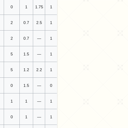
0
1
1.75
1
2
0.7
2.5
1
2
0.7
—
1
5
1.5
—
1
5
1.2
2.2
1
0
1.5
—
0
1
1
—
1
0
1
—
1