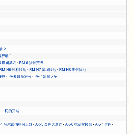
动-2
霾行动-1
-5 斑斓巢穴
RM-6 猎骨荒野
RM-H6 蚀林险地
RM-H7 雾城险地
RM-H8 湖骸险地
分夺球
PF-6 胜负难分
PF-7 出线之争
3 一切的开端
K-4 切尔诺伯格保卫战
AK-5 金库大逃亡
AK-6 扰乱贫民窟
AK-7 信任