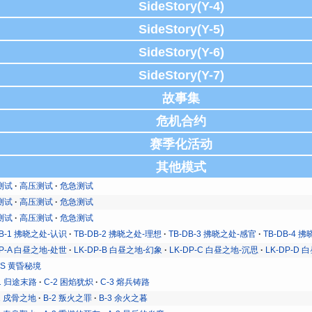
SideStory(Y-4)
SideStory(Y-5)
SideStory(Y-6)
SideStory(Y-7)
故事集
危机合约
赛季化活动
其他模式
测试
高压测试
危急测试
测试
高压测试
危急测试
测试
高压测试
危急测试
DB-1 拂晓之处-认识
TB-DB-2 拂晓之处-理想
TB-DB-3 拂晓之处-感官
TB-DB-4 
DP-A 白昼之地-处世
LK-DP-B 白昼之地-幻象
LK-DP-C 白昼之地-沉思
LK-DP-D
-TS 黄昏秘境
1 归途末路
C-2 困焰犹炽
C-3 熔兵铸路
1 戍骨之地
B-2 叛火之罪
B-3 余火之暮