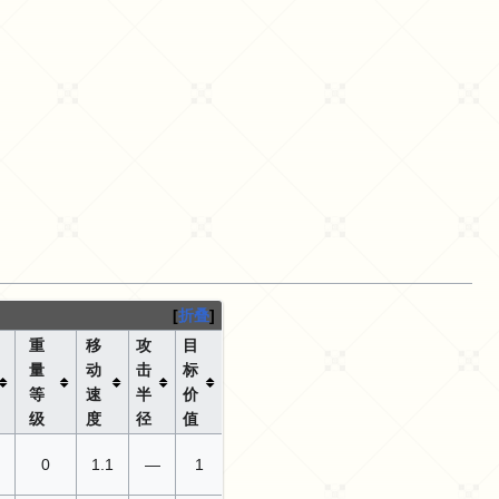
折叠
重
移
攻
目
量
动
击
标
等
速
半
价
级
度
径
值
0
1.1
—
1