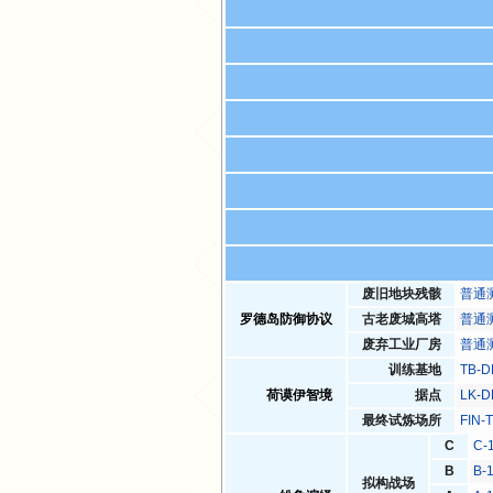
废旧地块残骸
普通
罗德岛防御协议
古老废城高塔
普通
废弃工业厂房
普通
训练基地
TB-
荷谟伊智境
据点
LK-
最终试炼场所
FIN
C
C-
B
B-
拟构战场