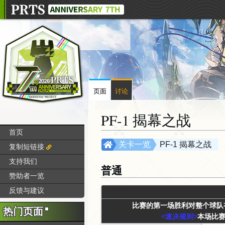
页面
讨论
PF-1 揭幕之战
首页
跳
跳
关卡一览
PF-1 揭幕之战
复制短链接
转
转
支持我们
到
到
普通
赞助者一览
导
搜
航
索
反馈与建议
比赛的第一场胜利对整个球队
热门页面
<速决规则>
本场比赛