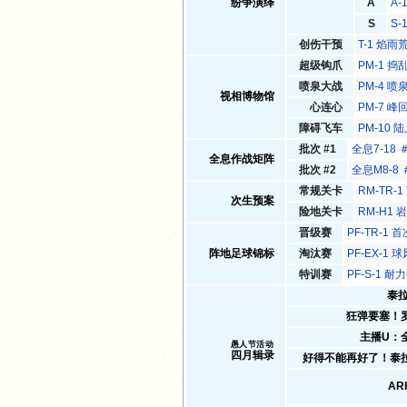
纷争演绎
A
A-
S
S
创伤干预
T-1 焰雨
超级钩爪
PM-1 捣
喷泉大战
PM-4 喷
视相博物馆
心连心
PM-7 峰
障碍飞车
PM-10 
批次 #1
全息7-18
全息作战矩阵
批次 #2
全息M8-8
常规关卡
RM-TR-
次生预案
险地关卡
RM-H1
晋级赛
PF-TR-1 
阵地足球锦标
淘汰赛
PF-EX-1 
特训赛
PF-S-1 耐
泰拉
狂弹要塞！
主播U：
愚人节活动
四月辑录
好得不能再好了！泰
AR