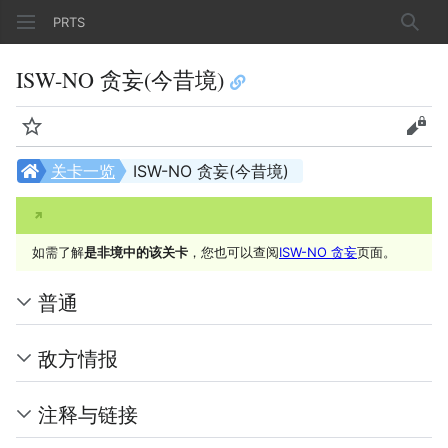
PRTS
搜索
ISW-NO 贪妄(今昔境)
监视
查看
关卡一览
ISW-NO 贪妄(今昔境)
如需了解
是非境中的该关卡
，您也可以查阅
ISW-NO 贪妄
页面。
普通
敌方情报
注释与链接