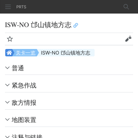
PRTS
搜索
ISW-NO 邙山镇地方志
监视
查看
关卡一览
ISW-NO 邙山镇地方志
普通
紧急作战
敌方情报
地图装置
注释与链接