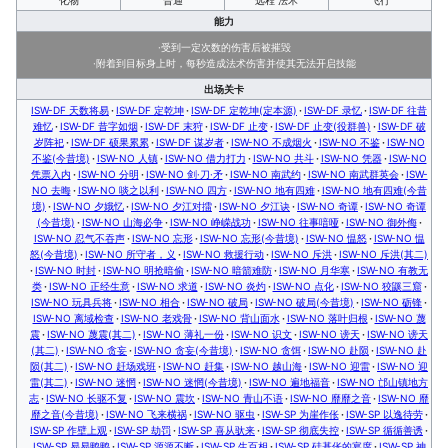
化物
普通
远程 法术
飞行
能力
·受到一定次数的伤害后被摧毁
·附着到目标身上时，每秒造成法术伤害并使其无法开启技能
出场关卡
ISW-DF 天数将易
ISW-DF 定乾坤
ISW-DF 定乾坤(定本源)
ISW-DF 录忆
ISW-DF 往昔
难忆
ISW-DF 昔字如烟
ISW-DF 末狩
ISW-DF 止变
ISW-DF 止变(役群兽)
ISW-DF 破
岁阵祀
ISW-DF 硕果累累
ISW-DF 谋岁者
ISW-NO 不成烟火
ISW-NO 不鉴
ISW-NO
不鉴(今昔境)
ISW-NO 人镇
ISW-NO 借力打力
ISW-NO 共斗
ISW-NO 凭器
ISW-NO
凭票入内
ISW-NO 分明
ISW-NO 剑·刀·矛
ISW-NO 南武约
ISW-NO 南武群英会
ISW-
NO 去晦
ISW-NO 啖之以利
ISW-NO 四方
ISW-NO 地有四难
ISW-NO 地有四难(今昔
境)
ISW-NO 夕娥忆
ISW-NO 夕江对擂
ISW-NO 夕江诀
ISW-NO 奇谭
ISW-NO 奇谭
(今昔境)
ISW-NO 山海必争
ISW-NO 峥嵘战功
ISW-NO 往事喑哑
ISW-NO 御外侮
ISW-NO 忍气不吞声
ISW-NO 忘形
ISW-NO 忘形(今昔境)
ISW-NO 愠怒
ISW-NO 愠
怒(今昔境)
ISW-NO 所守者，义
ISW-NO 救援行动
ISW-NO 斥洪
ISW-NO 斥洪(其二)
ISW-NO 时封
ISW-NO 明抢暗偷
ISW-NO 暗箭难防
ISW-NO 月华寒
ISW-NO 有教无
类
ISW-NO 正经生意
ISW-NO 求道
ISW-NO 炎灼
ISW-NO 点化
ISW-NO 狡鼷三窟
ISW-NO 玩具兵将
ISW-NO 相合
ISW-NO 破局
ISW-NO 破局(今昔境)
ISW-NO 砺锋
ISW-NO 离域检查
ISW-NO 老戏骨
ISW-NO 背山面水
ISW-NO 落叶归根
ISW-NO 蔑
震
ISW-NO 蔑震(其二)
ISW-NO 薄礼一份
ISW-NO 识文
ISW-NO 谤天
ISW-NO 谤天
(其二)
ISW-NO 贪妄
ISW-NO 贪妄(今昔境)
ISW-NO 贪饵
ISW-NO 赴陨
ISW-NO 赴
陨(其二)
ISW-NO 赶场戏班
ISW-NO 赶集
ISW-NO 越山海
ISW-NO 迎雷
ISW-NO 迎
雷(其二)
ISW-NO 迷惘
ISW-NO 迷惘(今昔境)
ISW-NO 遍地福音
ISW-NO 邙山镇地方
志
ISW-NO 长驱不复
ISW-NO 震坎
ISW-NO 青山不语
ISW-NO 靡靡之音
ISW-NO 靡
靡之音(今昔境)
ISW-NO 飞来横祸
ISW-NO 驱虫
ISW-SP 为崖作伥
ISW-SP 以逸待劳
ISW-SP 作壁上观
ISW-SP 劫罚
ISW-SP 喜从驮来
ISW-SP 彻底失控
ISW-SP 循循善诱
ISW-SP 易易鸭鸭
ISW-SP 源源不断
ISW-SP 生百相
ISW-SP 硅基伥的宴席
ISW-SP 神