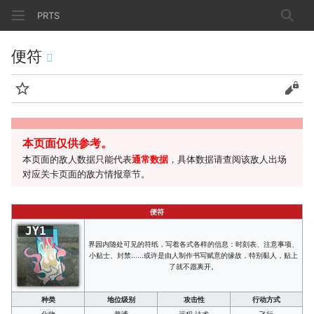
PRTS
搜索
便符
监视
查看
本页面仅供参考。
本页面的敌人数据只能代表
通常数据
，具体数据请查阅该敌人出场
对应关卡页面的敌方情报章节。
便符
JY1
界园内随处可见的符纸，写着各式各样的信息：时刻表、注意事项、
小贴士、封禁......或许是由人制作书写赋意的缘故，特别黏人，贴上
了就不愿离开。
种类
地位级别
攻击性
行动方式