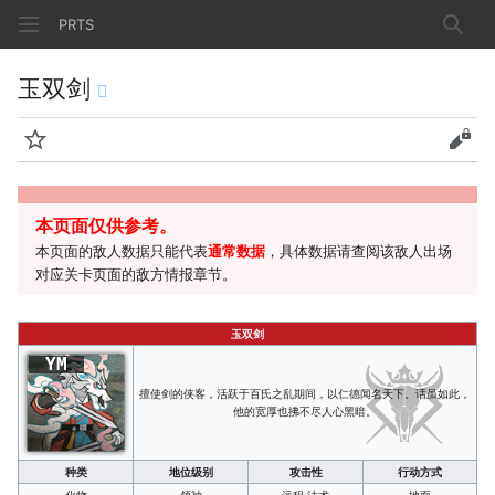
PRTS
搜索
玉双剑
监视
查看
本页面仅供参考。
本页面的敌人数据只能代表
通常数据
，具体数据请查阅该敌人出场
对应关卡页面的敌方情报章节。
玉双剑
YM
擅使剑的侠客，活跃于百氏之乱期间，以仁德闻名天下。话虽如此，
他的宽厚也拂不尽人心黑暗。
种类
地位级别
攻击性
行动方式