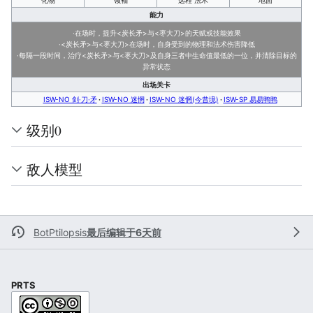
化物
领袖
远程 法术
地面
能力
·在场时，提升<炭长矛>与<枣大刀>的天赋或技能效果
·<炭长矛>与<枣大刀>在场时，自身受到的物理和法术伤害降低
·每隔一段时间，治疗<炭长矛>与<枣大刀>及自身三者中生命值最低的一位，并清除目标的
异常状态
出场关卡
ISW-NO 剑·刀·矛
ISW-NO 迷惘
ISW-NO 迷惘(今昔境)
ISW-SP 易易鸭鸭
级别0
敌人模型
BotPtilopsis
最后编辑于6天前
PRTS