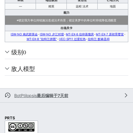
种类
地位级别
攻击性
行动方式
—
精英
远程 法术
地面
能力
※锁定我方单位持续施法造成法术伤害；锁定美梦中的单位时持续降低清醒度
出场关卡
ISW-NO 南武群英会
ISW-NO 夕江对擂
MT-EX-6 信仰蒸馏房
MT-EX-7 原初育婴室
MT-EX-8 “拉特兰拼图”
VEC-SP11 过度狂热
拉特兰 默祷圣祠
级别0
敌人模型
BotPtilopsis
最后编辑于7天前
PRTS