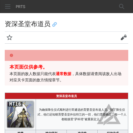
PRTS
搜索
资深圣堂布道员
监视
查看
本页面仅供参考。
本页面的敌人数据只能代表
通常数据
，具体数据请查阅该敌人出场
对应关卡页面的敌方情报章节。
资深圣堂布道员
MT16
为确保降生仪式顺利进行而遴选的育婴圣堂布道人员。除了降生仪
式，他们还知晓育婴圣堂外拉特兰的一切，他们需要确定，每一个人
都能接受“萨科塔”被重新定义。