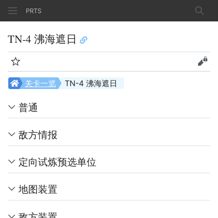
PRTS
搜索
TN-4 沸海遮日
监视
查看
关卡一览
TN-4 沸海遮日
普通
敌方情报
定向试炼预选单位
地图装置
敌方装置