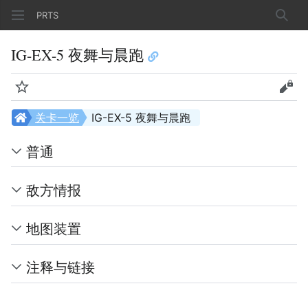
PRTS
搜索
IG-EX-5 夜舞与晨跑
监视
查看
关卡一览
IG-EX-5 夜舞与晨跑
普通
敌方情报
地图装置
注释与链接