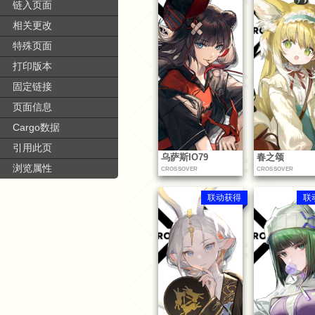
链入页面
相关更改
特殊页面
打印版本
固定链接
页面信息
Cargo数据
引用此页
乌萨斯IO79
春之颂
浏览属性
CROSSOVER
CROSSOVER
联动获得
联