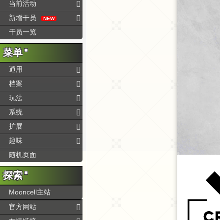
当前活动
新增干员
NEW
干员一览
菜单
通用
档案
玩法
系统
扩展
趣味
随机页面
探索
Mooncell主站
官方网站