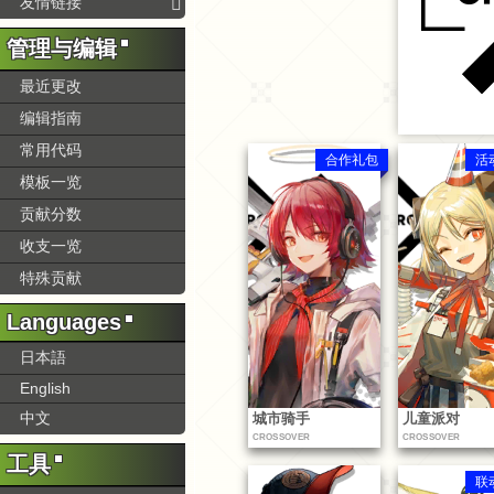
友情链接
管理与编辑
最近更改
编辑指南
常用代码
合作礼包
活
模板一览
贡献分数
收支一览
特殊贡献
Languages
日本語
English
中文
城市骑手
儿童派对
CROSSOVER
CROSSOVER
工具
联