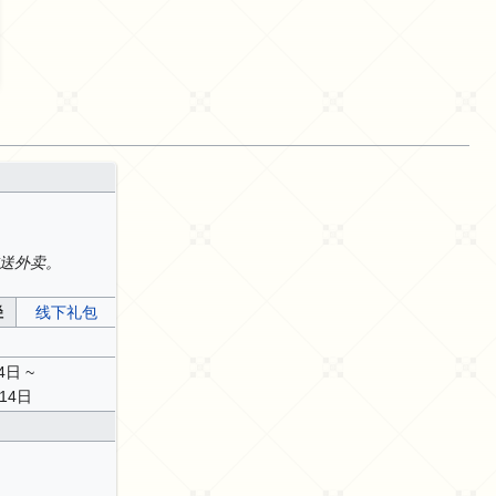
送外卖。
径
线下礼包
4日 ~
月14日