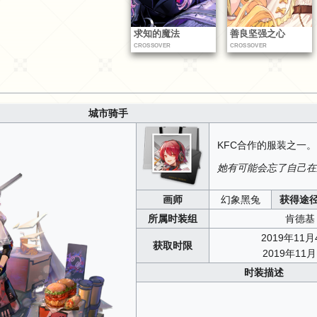
求知的魔法
善良坚强之心
CROSSOVER
CROSSOVER
城市骑手
KFC合作的服装之一。
她有可能会忘了自己在
画师
幻象黑兔
获得途
所属时装组
肯德基
2019年11月
获取时限
2019年11
时装描述