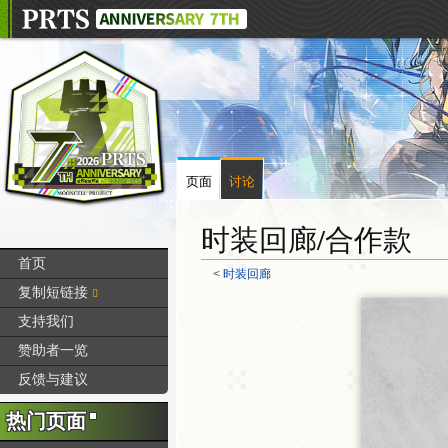
页面
讨论
时装回廊/合作款
首页
<
时装回廊
复制短链接
支持我们
跳
跳
转
转
赞助者一览
到
到
反馈与建议
导
搜
航
索
热门页面