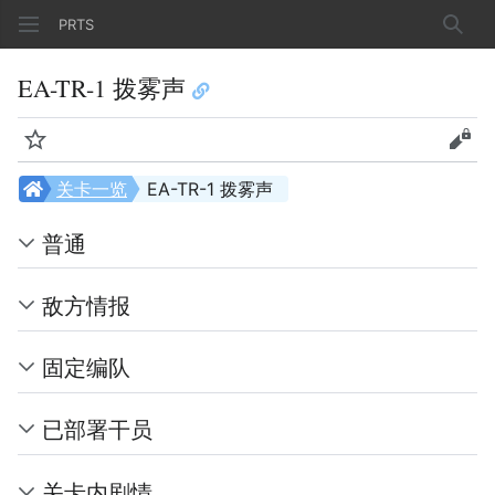
PRTS
搜索
EA-TR-1 拨雾声
监视
查看
关卡一览
EA-TR-1 拨雾声
普通
敌方情报
固定编队
已部署干员
关卡内剧情