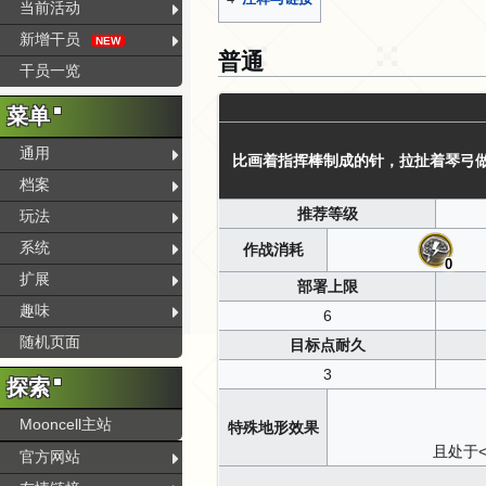
当前活动
新增干员
NEW
普通
干员一览
菜单
通用
比画着指挥棒制成的针，拉扯着琴弓
档案
推荐等级
玩法
系统
作战消耗
0
扩展
部署上限
趣味
6
随机页面
目标点耐久
3
探索
Mooncell主站
特殊地形效果
且处于
官方网站