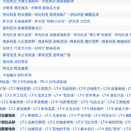
卡西米尔 大骑士领郊外
卡西米尔 黑夜锦标秀
汐斯塔 潮没海滨
汐斯塔 新旅店大道
伊比利亚 积水潮窟
伊比利亚 昏黑造船厂
伊比利亚 鳞骸盐漠
萨尔贡 长泉镇郊野
萨尔贡 “特制小水坑”
萨尔贡 大巴扎
玻利瓦尔 多索雷斯换水口
哥伦比亚 南方监狱
哥伦比亚 实验基地机库
哥伦比亚 “离心率”实验室
哥伦比亚 
维多利亚 小丘郡郊野
维多利亚 灰暗泥沼
维多利亚 腐烂荒野
维多利亚 燃烧街区
拉特兰 巧克力大街
拉特兰 默祷圣祠
莱塔尼亚 休止符街道
莱塔尼亚 选帝侯广场
谢拉格 冰封雪谷
阿戈尔 暗流巢窟
卡兹戴尔 炽灼车间
号训练场
TR-2 9号训练场
TR-3 10号训练场
号矿洞
LT-2 唯利是图
LT-3 恶势力
LT-4 无效组织
LT-5 沙地兽穴
LT-6 设备验收
L
邻居
LT-2 开工仪式
LT-3 流浪之所
LT-4 “竞技场”
LT-5 背井离乡
LT-6 源石污染
L
LT-2 有备而来
LT-3 军容整肃
LT-4 “乌萨斯竞技”
LT-5 “乌合之众”
LT-6 工程检查
心插柳
LT-2 真假难辨
LT-3 夜色温柔
LT-4 左支右绌
LT-5 残枝败叶
LT-6 旅途小憩
斯在建地块
LT-1 蜂拥而上
LT-2 见者有份
LT-3 产业升级
LT-4 同流合污
LT-5 
卡胡拉丛林
LT-1 丛林式寒暄
LT-2 生物多样性
LT-3 习以为常
LT-4 林间空地
LT
妈新建地块
LT-1 知难而进
LT-2 荒地的手段
LT-3 麻木前行
LT-4 混乱“派对”
LT