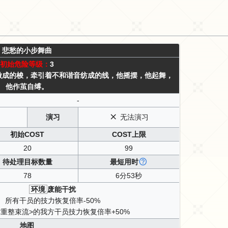
悲愁的小步舞曲
初始危险等级：
3
做成的梭，牵引着不和谐音纺成的线，他摇摆，他起舞，
他作茧自缚。
-
演习
无法演习
初始COST
COST上限
20
99
待处理目标数量
最短用时
78
6分53秒
环境
废能干扰
所有干员的技力恢复倍率-50%
<重整束流>的我方干员技力恢复倍率+50%
地图