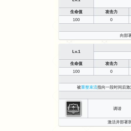
生命值
攻击力
100
0
向部
Lv.1
生命值
攻击力
100
0
被
重整束流
指向一段时间后激
调谐
激活并部署