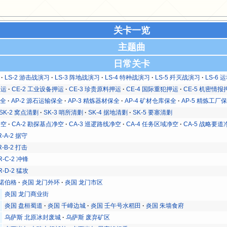
关卡一览
主题曲
日常关卡
LS-2 游击战演习
LS-3 阵地战演习
LS-4 特种战演习
LS-5 歼灭战演习
LS-6
押运
CE-2 工业设备押运
CE-3 珍贵原料押运
CE-4 国际重犯押运
CE-5 机密情报
保全
AP-2 源石运输保全
AP-3 精炼器材保全
AP-4 矿材仓库保全
AP-5 精炼工厂
SK-2 窝点清剿
SK-3 哨所清剿
SK-4 据地清剿
SK-5 要塞清剿
净空
CA-2 勘探基点净空
CA-3 巡逻路线净空
CA-4 任务区域净空
CA-5 战略要道
R-A-2 据守
R-B-2 打击
R-C-2 冲锋
R-D-2 猛攻
尔诺伯格
炎国 龙门外环
炎国 龙门市区
炎国 龙门商业街
炎国 盘桓蜀道
炎国 千嶂边城
炎国 壬午号水稻田
炎国 朱墙食府
乌萨斯 北原冰封废城
乌萨斯 废弃矿区