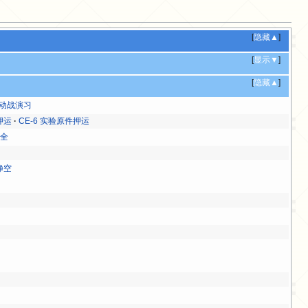
[
隐藏▲
]
[
显示▼
]
[
隐藏▲
]
 运动战演习
押运
CE-6 实验原件押运
保全
净空