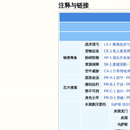
注释与链接
战术演习
LS-1 遭遇战演习
货物运送
CE-1 私人家具
物资筹备
粉碎防御
AP-1 源石开采
资源保障
SK-1 废墟清剿
空中威胁
CA-1 疗养用地
固若金汤
PR-A-1 防守
P
摧枯拉朽
PR-B-1 干涉
P
芯片搜索
势不可挡
PR-C-1 急行
P
身先士卒
PR-D-1 突破
P
长期剿灭委托
乌萨斯 切
炎国龙门
炎国
乌萨斯