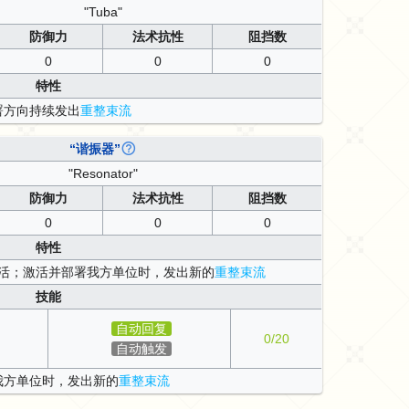
"Tuba"
防御力
法术抗性
阻挡数
0
0
0
特性
署方向持续发出
重整束流
“谐振器”
"Resonator"
防御力
法术抗性
阻挡数
0
0
0
特性
活；激活并部署我方单位时，发出新的
重整束流
技能
自动回复
0/20
自动触发
我方单位时，发出新的
重整束流