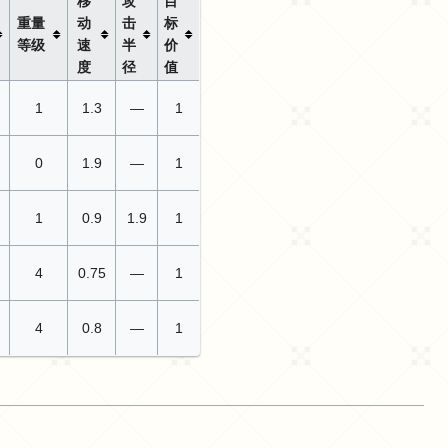
移
攻
目
重量
动
击
标
等级
速
半
价
度
径
值
1
1.3
—
1
0
1.9
—
1
1
0.9
1.9
1
4
0.75
—
1
4
0.8
—
1