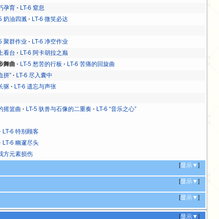
枯朽孕育
LT-6 窒息
-5 奶油四溅
LT-6 微笑必达
-5 聚群作业
LT-6 净空作业
冲上看台
LT-6 阿卡胡拉之巅
小步舞曲
LT-5 愁苦的行板
LT-6 苦痛的回旋曲
大血拼”
LT-6 尽入囊中
肉长驱
LT-6 遗忘与声张
者的摇篮曲
LT-5 驮兽与石像的二重奏
LT-6 “音乐之心”
LT-6 特别顾客
LT-6 幽邃尽头
7 我方元素损伤
[
显示▼
]
[
显示▼
]
[
显示▼
]
[
显示▼
]