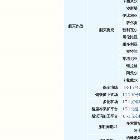
卡西米尔
汐斯塔
伊比利亚
萨尔贡
剿灭作战
剿灭委托
玻利瓦尔
哥伦比亚
维多利亚
拉特兰
莱塔尼亚
谢拉格
阿戈尔
卡兹戴尔
保全演练
TR-1 7
钢铁萝卜矿场
LT-1 五
多伦矿场
LT-1 好
格里布采矿平台
LT-1 借道
斯沃玛加工平台
LT-1 无
多索雷
派驻周期#1
阿
约翰老