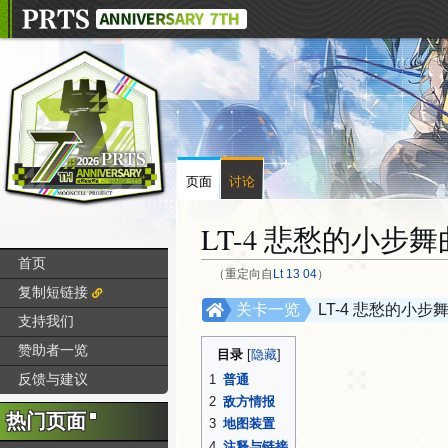
页面
讨论
LT-4 悲愁的小步舞
首页
（重定向自
Lt 13 04
）
复制短链接
跳
跳
关卡一览
LT-4 悲愁的小步
支持我们
转
转
赞助者一览
到
到
目录
导
搜
反馈与建议
1
普通
航
索
2
敌方情报
热门页面
3
地图装置
4
注释与链接