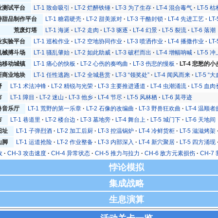
业测试平台
LT-1 致命吸引
LT-2 烂醉铁锤
LT-3 为了生存
LT-4 混合毒气
LT-5 
特甜品制作平台
LT-1 糖霜硬壳
LT-2 甜美派对
LT-3 干酪封锁
LT-4 先进工艺
LT
荒废灯塔
LT-1 海涎
LT-2 走肉
LT-3 驱逐
LT-4 幻景
LT-5 裂流
LT-6 落潮
业实验平台
LT-1 巡检作业
LT-2 空地协同作业
LT-3 喷洒作业
LT-4 播撒作业
LT
机械搏斗场
LT-1 骚乱肇始
LT-2 如此助威
LT-3 破栏而出
LT-4 增幅呐喊
LT-5 
地移动城镇
LT-1 痛心的快板
LT-2 心伤的奏鸣曲
LT-3 伤悲的慢板
LT-4 悲愁的
斯商业地块
LT-1 任性逃跑
LT-2 全城悬赏
LT-3 “领奖处”
LT-4 闻风而来
LT-5 “
野
LT-1 术法冲锋
LT-2 精锐与光荣
LT-3 主要推进通道
LT-4 虫潮涌流
LT-5 血
市
LT-1 障目
LT-2 迷山
LT-3 他乡
LT-4 节尽
LT-5 风林栖
LT-6 莫寻迹
兽音乐厅
LT-1 荒野的第一乐章
LT-2 石像的改编曲
LT-3 野兽狂欢曲
LT-4 温顺
市
LT-1 巷道里
LT-2 楼台边
LT-3 墓地旁
LT-4 舞台上
LT-5 城门下
LT-6 天地间
旧址
LT-1 子弹烈酒
LT-2 加工后厨
LT-3 控温锅炉
LT-4 冷鲜货柜
LT-5 滋滋烤架
山脚
LT-1 运道抢险
LT-2 作业整备
LT-3 内部深入
LT-4 新穴聚居
LT-5 四方涌现
敌
CH-3 攻击速度
CH-4 异常状态
CH-5 推力与拉力
CH-6 敌方元素损伤
CH-
悖论模拟
集成战略
生息演算