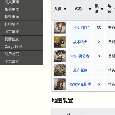
链入页面
数
地
头像
名称
相关更改
量
位
特殊页面
打印版本
“街头闲汉”
55
普
固定链接
页面信息
战术猎犬
2
普
Cargo数据
引用此页
“街头卖艺者”
8
普
浏览属性
量产巨像
7
精
残党萨克斯手
6
精
地图装置
Lv.1