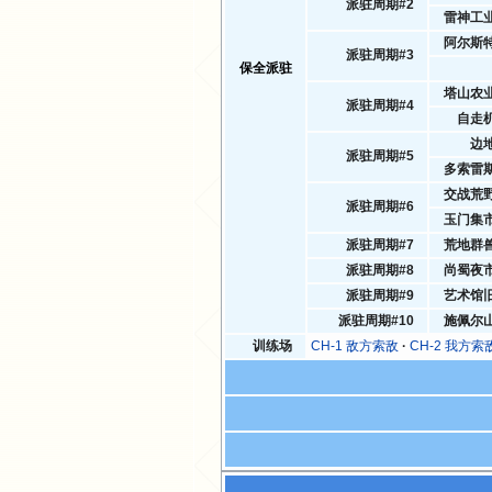
派驻周期#2
雷神工
阿尔斯
派驻周期#3
保全派驻
塔山农
派驻周期#4
自走
边
派驻周期#5
多索雷
交战荒
派驻周期#6
玉门集
派驻周期#7
荒地群
派驻周期#8
尚蜀夜
派驻周期#9
艺术馆
派驻周期#10
施佩尔
训练场
CH-1 敌方索敌
CH-2 我方索