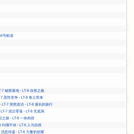
66号航道
T-7 秘密基地
LT-8 自然之殇
T-7 恶性竞争
LT-8 卷土而来
LT-7 突然造访
LT-8 漫长的旅行
LT-7 泥尘零落
LT-8 无底洞
酩酊之旅
LT-6 一块肉排
-5 纠缠不休
LT-6 人与自然
-5 消息传递
LT-6 力量的炫耀