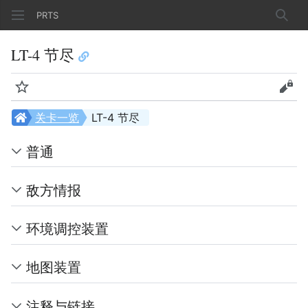
PRTS
搜索
LT-4 节尽
监视
查看
关卡一览
LT-4 节尽
普通
敌方情报
环境调控装置
地图装置
注释与链接