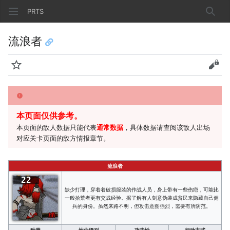
PRTS
搜索
流浪者
监视
查看
本页面仅供参考。
本页面的敌人数据只能代表
通常数据
，具体数据请查阅该敌人出场
对应关卡页面的敌方情报章节。
流浪者
22
缺少打理，穿着着破损服装的作战人员，身上带有一些伤疤，可能比
一般拾荒者更有交战经验。据了解有人刻意伪装成贫民来隐藏自己佣
兵的身份。虽然来路不明，但攻击意图强烈，需要有所防范。