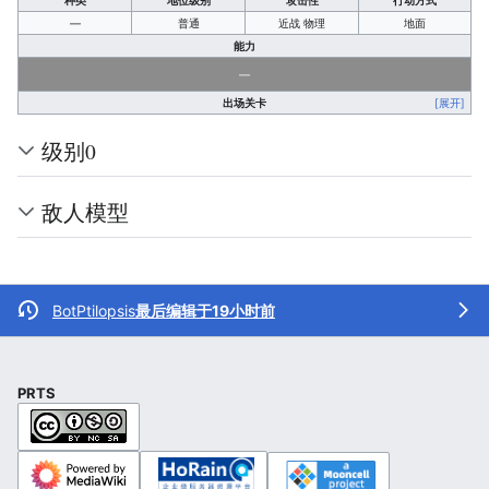
种类
地位级别
攻击性
行动方式
—
普通
近战 物理
地面
能力
—
出场关卡
[展开]
级别0
敌人模型
BotPtilopsis
最后编辑于19小时前
PRTS