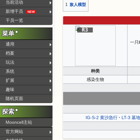
当前活动
1
敌人模型
新增干员
NEW
干员一览
R3
菜单
一只
通用
档案
玩法
种类
系统
感染生物
扩展
趣味
随机页面
探索
IG-S-2 黄沙急行
LT-3 墓
Mooncell主站
官方网站