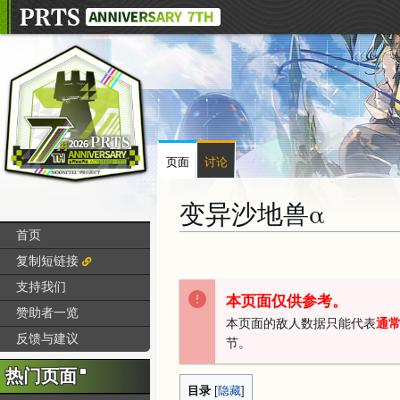
页面
讨论
变异沙地兽α
首页
跳
跳
复制短链接
转
转
支持我们
到
到
本页面仅供参考。
赞助者一览
导
搜
本页面的敌人数据只能代表
通
航
索
反馈与建议
节。
热门页面
目录