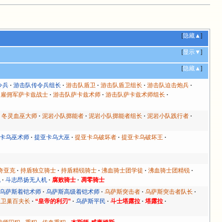
[
隐藏▲
]
[
显示▼
]
[
隐藏▲
]
令兵
游击队传令兵组长
游击队盾卫
游击队盾卫组长
游击队迫击炮兵
雇佣军萨卡兹战士
游击队萨卡兹术师
游击队萨卡兹术师组长
冬灵血巫大师
泥岩小队掷能者
泥岩小队掷能者组长
泥岩小队践行者
卡乌巫术师
提亚卡乌大巫
提亚卡乌破坏者
提亚卡乌破坏王
瑟奇亚克
持盾独立骑士
持盾精锐骑士
沸血骑士团学徒
沸血骑士团精锐
机
斗志昂扬无人机
腐败骑士
凋零骑士
乌萨斯着铠术师
乌萨斯高级着铠术师
乌萨斯突击者
乌萨斯突击者队长
主卫巢百夫长
“皇帝的利刃”
乌萨斯平民
斗士塔露拉
塔露拉