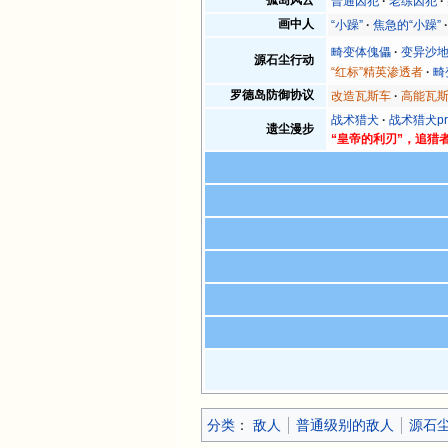
孤岛风云
普通囚犯
老练囚犯
画中人
“小躁”
焦急的“小躁”
畸变体傀儡
变异沙
源石尘行动
“红标”精英渗透者
畸
罗德岛防御协议
改造瓦斯车
高能瓦
战术猎犬
战术猎犬pr
遗尘漫步
“皇帝的利刃”，追猎
分类
：​
敌人
普通级别的敌人
源石