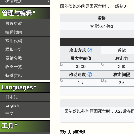
友情链接
因坠落以外的原因死亡时，==级别0==
管理与编辑
名称
最近更改
变异沙地兽α
编辑指南
常用代码
模板一览
攻击方式
近战
贡献分数
最大生命值
攻击力
D
C
3300
380
收支一览
移动速度
攻击间隔
特殊贡献
S
B
+
1.7
2.5
Languages
日本語
English
因坠落以外的原因死亡时，0.2s后
中文
工具
敌人模型