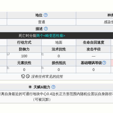
地位
种
普通
感染
描述
死亡时分裂
两个<畸变恶性瘤>
行动方式
地面
生命自回速度
防御力
法术抗性
攻击半径
D
E
100
0
—
元素抗性
损伤抵抗
基础嘲讽等级
E
E
0
0
0
没有任何常见的抗性
天赋&能力
在距离自身最近的可通行地块中心0.4边长正方形范围内随机位置以自身路径
（可被沉默）