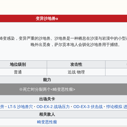
变异沙地兽α
畸变感染，变异严重的沙地兽。沙地兽是一种栖息在沙漠与岩漠中的小型
晚外出觅食，萨尔贡本地人会驯化沙地兽用于捕猎。
地位级别
攻击性
普通
近战 物理
能力
※死亡时分裂两个<畸变恶性瘤>
出场关卡
地旁
LT-5 沙地兽穴
OD-EX-2 战场压力
OD-EX-3 伏击战
悖论模拟 
相关敌人
畸变恶性瘤