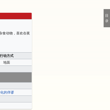
目
录
杂食动物，喜欢在夜
行动方式
地面
进化的佯谬