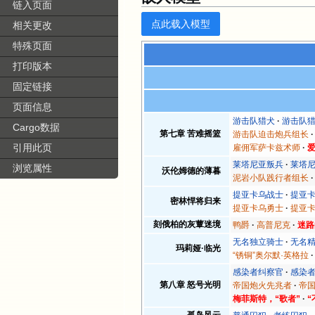
链入页面
点此载入模型
相关更改
特殊页面
打印版本
固定链接
页面信息
游击队猎犬
游击队猎
Cargo数据
第七章 苦难摇篮
游击队迫击炮兵组长
引用此页
雇佣军萨卡兹术师
莱塔尼亚叛兵
莱塔
浏览属性
沃伦姆德的薄暮
泥岩小队践行者组长
提亚卡乌战士
提亚
密林悍将归来
提亚卡乌勇士
提亚
刻俄柏的灰蕈迷境
鸭爵
高普尼克
迷路
无名独立骑士
无名
玛莉娅·临光
“锈铜”奥尔默·英格拉
感染者纠察官
感染
第八章 怒号光明
帝国炮火先兆者
帝
梅菲斯特，“歌者”
“