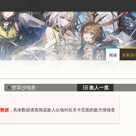
阅读
查看源
变异沙地兽
敌人一览
常数据
，具体数据请查阅该敌人出场对应关卡页面的敌方情报章