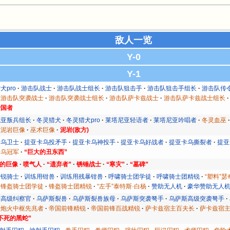
敌人一览
Y-0
Y-1
犬pro
游击队战士
游击队战士组长
游击队狙击手
游击队狙击手组长
游击队传
游击队突袭战士
游击队突袭战士组长
游击队萨卡兹战士
游击队萨卡兹战士组长
爱国者
尼亚叛兵组长
冬灵猎犬
冬灵猎犬pro
莱塔尼亚轻语者
莱塔尼亚吟唱者
冬灵血巫
泥岩巨像
巫术巨像
泥岩(敌方)
卡乌卫士
提亚卡乌投矛手
提亚卡乌神投手
提亚卡乌好战者
提亚卡乌撕裂者
提亚
卡乌冠军
“巨大的丑东西”
的巨像
喷气人
“遗弃者”
锈锤战士
“寒灾”
“墓碑”
精锐骑士
训练用钳兽
训练用残暴钳兽
呼啸骑士团学徒
呼啸骑士团精锐
“塑料”
锋盔骑士团学徒
锋盔骑士团精锐
“左手”泰特斯·白杨
赞助无人机
豪华赞助无人
者高级纠察官
乌萨斯裂兽
乌萨斯裂兽族母
乌萨斯突袭弩手
乌萨斯高级突袭弩手
国炮火中枢先兆者
帝国前锋精锐
帝国前锋百战精锐
萨卡兹宿主百夫长
萨卡兹宿
不死的黑蛇”