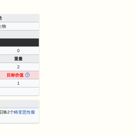
类
生物
0
重量
2
目标价值
1
召唤2个
畸变恶性瘤