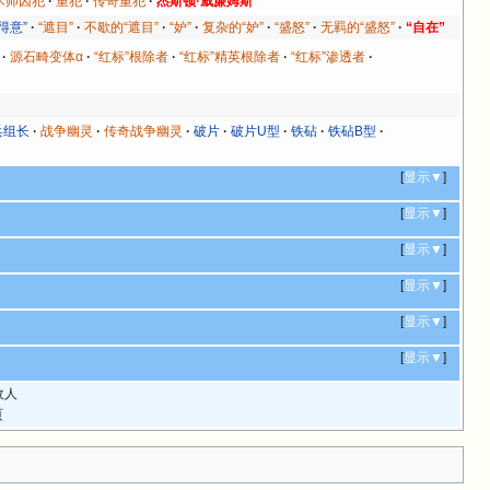
术师囚犯
重犯
传奇重犯
杰斯顿·威廉姆斯
得意”
“遮目”
不歇的“遮目”
“妒”
复杂的“妒”
“盛怒”
无羁的“盛怒”
“自在”
源石畸变体α
“红标”根除者
“红标”精英根除者
“红标”渗透者
兵组长
战争幽灵
传奇战争幽灵
破片
破片U型
铁砧
铁砧B型
[
显示▼
]
[
显示▼
]
[
显示▼
]
[
显示▼
]
[
显示▼
]
[
显示▼
]
敌人
页