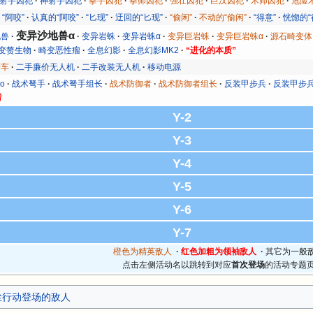
射手囚犯
神射手囚犯
拳手囚犯
拳师囚犯
强壮囚犯
巨汉囚犯
术师囚犯
危险
“阿咬”
认真的“阿咬”
“匕现”
迂回的“匕现”
“偷闲”
不动的“偷闲”
“得意”
恍惚的“
变异沙地兽α
地兽
变异岩蛛
变异岩蛛α
变异巨岩蛛
变异巨岩蛛α
源石畸变体
变赘生物
畸变恶性瘤
全息幻影
全息幻影MK2
“进化的本质”
斯车
二手廉价无人机
二手改装无人机
移动电源
o
战术弩手
战术弩手组长
战术防御者
战术防御者组长
反装甲步兵
反装甲步
者
Y-2
Y-3
Y-4
Y-5
Y-6
Y-7
橙色为精英敌人
·
红色加粗为领袖敌人
·
其它为一般
点击左侧活动名以跳转到对应
首次登场
的活动专题
尘行动登场的敌人