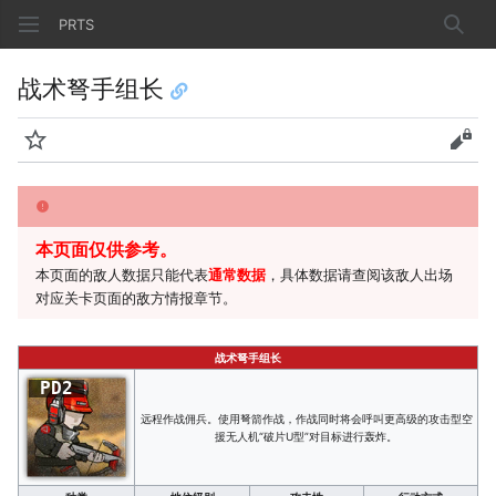
PRTS
搜索
战术弩手组长
监视
查看
本页面仅供参考。
本页面的敌人数据只能代表
通常数据
，具体数据请查阅该敌人出场
对应关卡页面的敌方情报章节。
战术弩手组长
PD2
远程作战佣兵。使用弩箭作战，作战同时将会呼叫更高级的攻击型空
援无人机“破片U型”对目标进行轰炸。