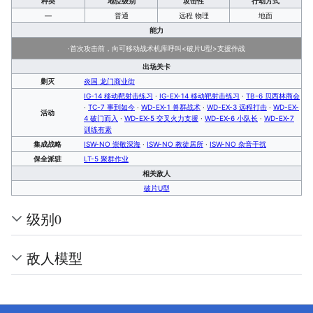
种类
地位级别
攻击性
行动方式
—
普通
远程 物理
地面
能力
·首次攻击前，向可移动战术机库呼叫<破片U型>支援作战
出场关卡
剿灭
炎国 龙门商业街
IG-14 移动靶射击练习
·
IG-EX-14 移动靶射击练习
·
TB-6 贝西林商会
·
TC-7 事到如今
·
WD-EX-1 兽群战术
·
WD-EX-3 远程打击
·
WD-EX-
活动
4 破门而入
·
WD-EX-5 交叉火力支援
·
WD-EX-6 小队长
·
WD-EX-7
训练有素
集成战略
ISW-NO 崇敬深海
·
ISW-NO 教徒居所
·
ISW-NO 杂音干扰
保全派驻
LT-5 聚群作业
相关敌人
破片U型
级别0
敌人模型