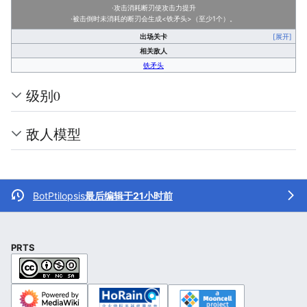
·攻击消耗断刃使攻击力提升
·被击倒时未消耗的断刃会生成<铁矛头>（至少1个）。
出场关卡
[展开]
相关敌人
铁矛头
级别0
敌人模型
BotPtilopsis
最后编辑于21小时前
PRTS