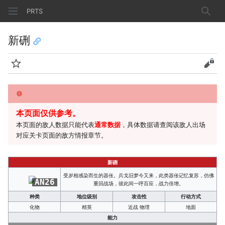
PRTS
搜索
新硎
监视
查看
本页面仅供参考。
本页面的敌人数据只能代表
通常数据
，具体数据请查阅该敌人出场
对应关卡页面的敌方情报章节。
新硎
受岁相感染而生的器伥。兵戈旧梦今又来，此类器伥记忆复苏，仿佛
AN26
重回战场，彼此间一呼百应，战力倍增。
种类
地位级别
攻击性
行动方式
化物
精英
近战 物理
地面
能力