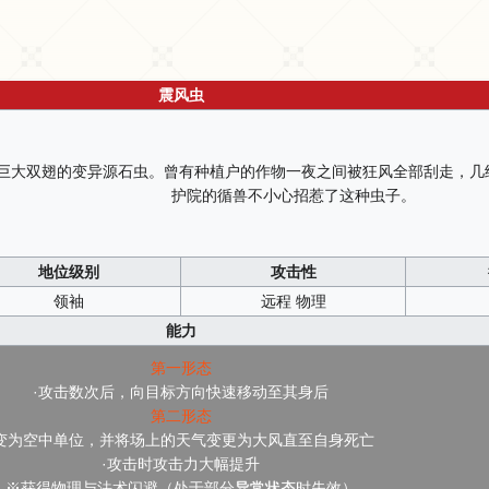
震风虫
巨大双翅的变异源石虫。曾有种植户的作物一夜之间被狂风全部刮走，几
护院的循兽不小心招惹了这种虫子。
地位级别
攻击性
领袖
远程 物理
能力
第一形态
·攻击数次后，向目标方向快速移动至其身后
第二形态
·变为空中单位，并将场上的天气变更为大风直至自身死亡
·攻击时攻击力大幅提升
※获得物理与法术闪避（处于部分
异常状态
时失效）