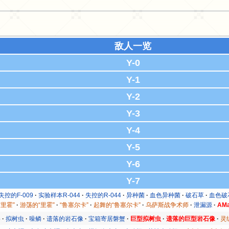
敌人一览
Y-0
Y-1
Y-2
Y-3
Y-4
Y-5
Y-6
Y-7
失控的F-009
实验样本R-044
失控的R-044
异种菌
血色异种菌
破石草
血色破
“里霍”
游荡的“里霍”
“鲁塞尔卡”
起舞的“鲁塞尔卡”
乌萨斯战争术师
泄漏源
AMa
兽
拟树虫
噪鳞
遗落的岩石像
宝箱寄居磐蟹
巨型拟树虫
遗落的巨型岩石像
灵