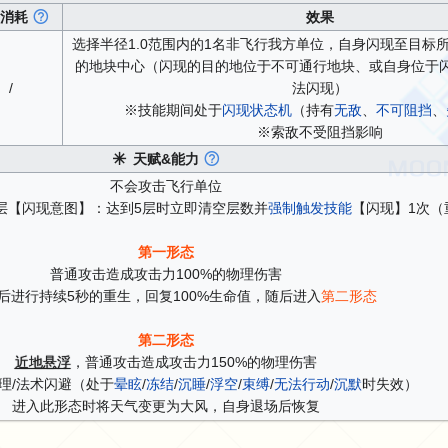
力消耗
效果
选择半径1.0范围内的1名非飞行我方单位，自身闪现至目标所
的地块中心（闪现的目的地位于不可通行地块、或自身位于
/
法闪现）
※技能期间处于
闪现状态机
（持有
无敌
、
不可阻挡
、
※索敌不受阻挡影响
天赋&能力
不会攻击飞行单位
层【闪现意图】：达到5层时立即清空层数并
强制触发技能
【闪现】1次（
第一形态
普通攻击造成攻击力100%的物理伤害
后进行持续5秒的重生，回复100%生命值，随后进入
第二形态
第二形态
近地悬浮
，普通攻击造成攻击力150%的物理伤害
物理/法术闪避（处于
晕眩
/
冻结
/
沉睡
/
浮空
/
束缚
/
无法行动
/
沉默
时失效）
进入此形态时将天气变更为大风，自身退场后恢复