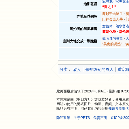
冠鸣龙
冠鸣龙
泡影苍霆
“雷之主”
魔球帮击球手
阵地足球锦标
门神会击人手
空值体
颂水贤
沉沦者的黑流树海
痛楚化身
洛伦
戴面具的孩童
直到大地变成一颗酸橙
“美食的诱惑”
“
分类
：​
敌人
领袖级别的敌人
重启
此页面最后编辑于2026年8月6日 (星期四) 07:0
本网站是由《明日方舟》游戏爱好者，使用免费开
网站内使用的游戏图片、动画、音频、文本原文
除非另有声明，网站其他内容采用
知识共享署名
隐私政策
关于PRTS
免责声明
京ICP备200