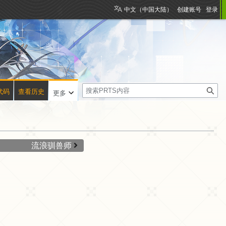
中文（中国大陆）
创建账号
登录
搜
代码
查看历史
更多
索
流浪驯兽师