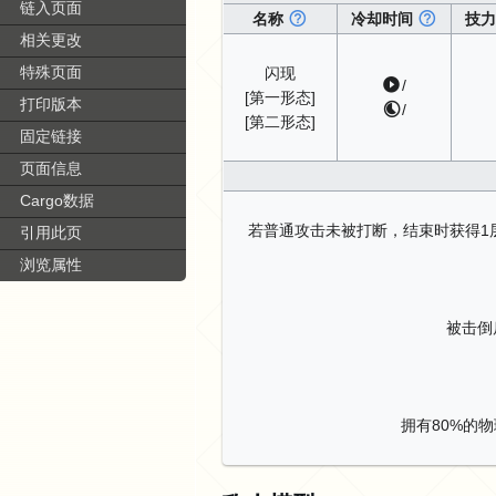
链入页面
名称
冷却时间
技
相关更改
特殊页面
闪现
/
[第一形态]
打印版本
/
[第二形态]
固定链接
页面信息
Cargo数据
若普通攻击未被打断，结束时获得1
引用此页
浏览属性
被击倒
拥有80%的