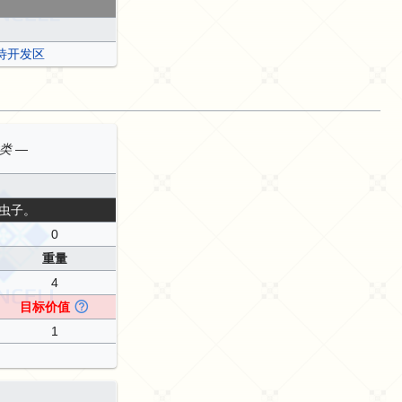
危待开发区
类 —
虫子。
0
重量
4
目标价值
1