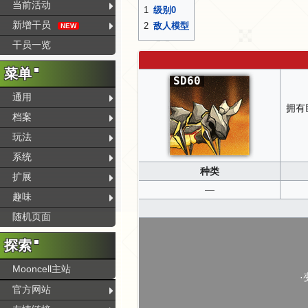
当前活动
1
级别0
新增干员
2
敌人模型
NEW
干员一览
菜单
SD60
通用
拥有
档案
玩法
系统
种类
扩展
—
趣味
随机页面
探索
Mooncell主站
官方网站