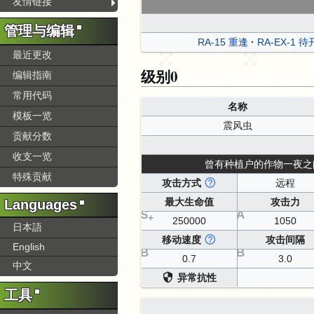
友情链接
管理与编辑
RA-15 重逢
RA-EX-1 
最近更改
级别0
编辑指南
常用代码
名称
模板一览
震风虫
贡献分数
收支一览
曾有种植户的作物一夜之
特殊贡献
攻击方式
远程
最大生命值
攻击力
Languages
S
A
+
250000
1050
日本語
移动速度
攻击间隔
English
B
B
0.7
3.0
中文
异常抗性
工具