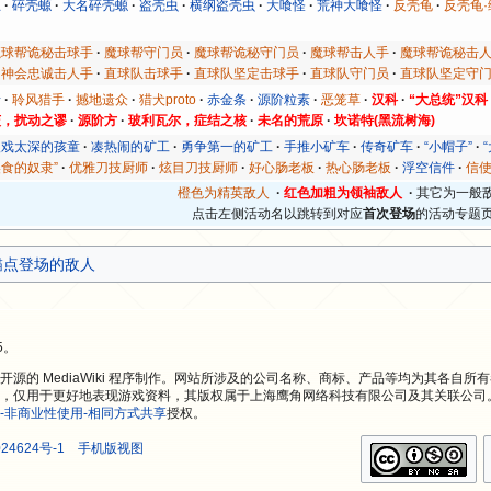
王
碎壳螈
大名碎壳螈
盗壳虫
横纲盗壳虫
大喰怪
荒神大喰怪
反壳龟
反壳龟·
魔球帮诡秘击球手
魔球帮守门员
魔球帮诡秘守门员
魔球帮击人手
魔球帮诡秘击
门神会忠诚击人手
直球队击球手
直球队坚定击球手
直球队守门员
直球队坚定守
者
聆风猎手
撼地遗众
猎犬proto
赤金条
源阶粒素
恶笼草
汉科
“大总统”汉科
茨，扰动之谬
源阶方
玻利瓦尔，症结之核
未名的荒原
坎诺特(黑流树海)
入戏太深的孩童
凑热闹的矿工
勇争第一的矿工
手推小矿车
传奇矿车
“小帽子”
美食的奴隶”
优雅刀技厨师
炫目刀技厨师
好心肠老板
热心肠老板
浮空信件
信
橙色为精英敌人
·
红色加粗为领袖敌人
·
其它为一般
点击左侧活动名以跳转到对应
首次登场
的活动专题
锚点登场的敌人
5。
源的 MediaWiki 程序制作。网站所涉及的公司名称、商标、产品等均为其各自所
，仅用于更好地表现游戏资料，其版权属于上海鹰角网络科技有限公司及其关联公司
-非商业性使用-相同方式共享
授权。
24624号-1
手机版视图