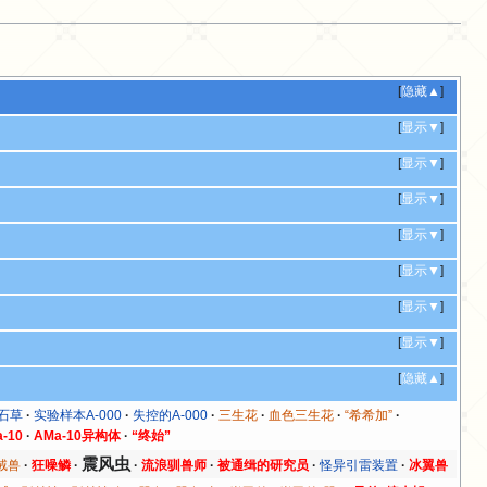
[
隐藏▲
]
[
显示▼
]
[
显示▼
]
[
显示▼
]
[
显示▼
]
[
显示▼
]
[
显示▼
]
[
显示▼
]
[
隐藏▲
]
石草
实验样本A-000
失控的A-000
三生花
血色三生花
“希希加”
-10
AMa-10异构体
“终始”
震风虫
绒兽
狂噪鳞
流浪驯兽师
被通缉的研究员
怪异引雷装置
冰翼兽