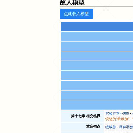
敌人模型
点此载入模型
实验样本F-009
第十七章 相变临界
愤怒的“希希加”
重启锚点
绒绒兽
啄奔羽