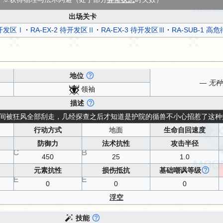
出场关卡
待开发区Ⅰ
RA-EX-2 待开发区Ⅱ
RA-EX-3 待开发区Ⅲ
RA-SUB-1 高
地位
— 无种
领袖
描述
间被狂风全部刮走，几经探查之后才知道是护院的循兽不小心招惹了这种
行动方式
地面
生命自回速度
防御力
法术抗性
攻击半径
C
B
450
25
1.0
元素抗性
损伤抵抗
基础嘲讽等级
E
E
0
0
0
浮空
技能