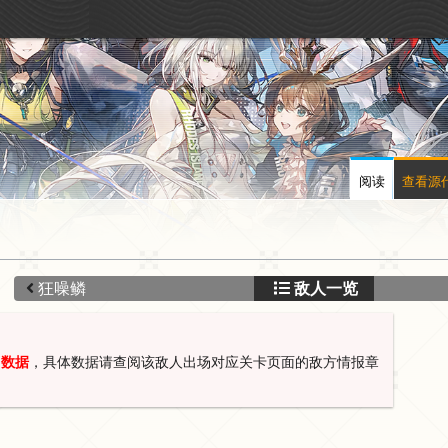
阅读
查看源
狂噪鳞
敌人一览
常数据
，具体数据请查阅该敌人出场对应关卡页面的敌方情报章