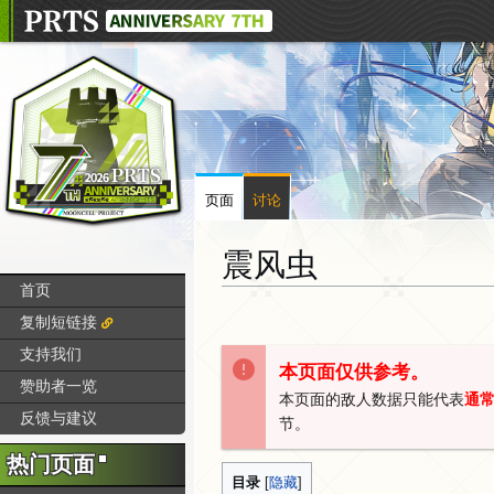
页面
讨论
震风虫
首页
跳
跳
复制短链接
转
转
支持我们
到
到
本页面仅供参考。
赞助者一览
导
搜
本页面的敌人数据只能代表
通
航
索
反馈与建议
节。
热门页面
目录