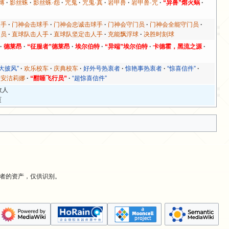
缚
影丝蛛
影丝蛛·怨
咒鬼
咒鬼·真
岩甲兽
岩甲兽·咒
“异兽”熔火蜗
人手
门神会击球手
门神会忠诚击球手
门神会守门员
门神会全能守门员
门员
直球队击人手
直球队坚定击人手
充能飘浮球
决胜时刻球
德莱昂
“征服者”德莱昂
埃尔伯特
“异端”埃尔伯特
卡德霍，黑流之源
“大披风”
欢乐校车
庆典校车
好外号热衷者
惊艳事热衷者
“惊喜信件”
使安洁莉娜
“酣睡飞行员”
“超惊喜信件”
敌人
页
有者的资产，仅供识别。
。