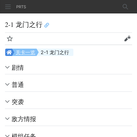
PRTS
搜索
2-1 龙门之行
监视
查看
关卡一览
2-1 龙门之行
剧情
普通
突袭
敌方情报
模组任务