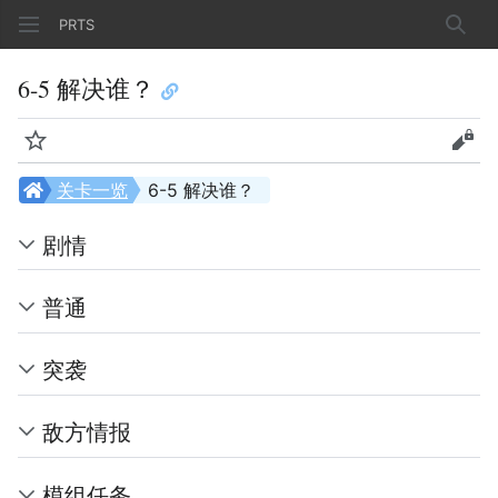
PRTS
搜索
6-5 解决谁？
监视
查看
关卡一览
6-5 解决谁？
剧情
普通
突袭
敌方情报
模组任务