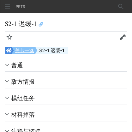
PRTS
搜索
S2-1 迟缓-1
监视
查看
关卡一览
S2-1 迟缓-1
普通
敌方情报
模组任务
材料掉落
注释与链接