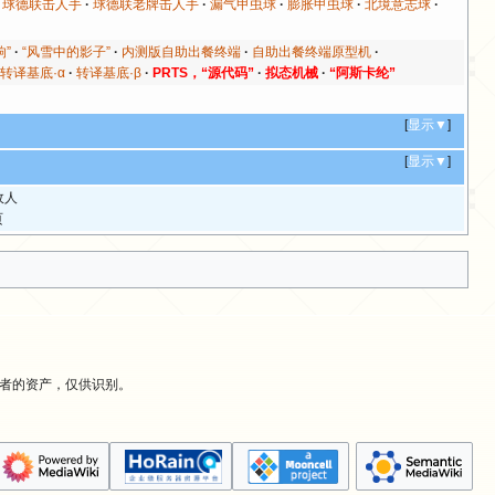
球德联击人手
球德联老牌击人手
漏气甲虫球
膨胀甲虫球
北境意志球
响”
“风雪中的影子”
内测版自助出餐终端
自助出餐终端原型机
转译基底·α
转译基底·β
PRTS，“源代码”
拟态机械
“阿斯卡纶”
[
显示▼
]
[
显示▼
]
敌人
页
有者的资产，仅供识别。
。