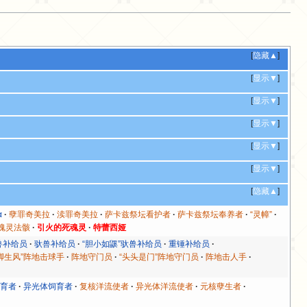
[
隐藏▲
]
[
显示▼
]
[
显示▼
]
[
显示▼
]
[
显示▼
]
[
显示▼
]
[
隐藏▲
]
α
孽罪奇美拉
渎罪奇美拉
萨卡兹祭坛看护者
萨卡兹祭坛奉养者
“灵幛”
魂灵法骸
引火的死魂灵
特蕾西娅
兽补给员
驮兽补给员
“胆小如鼷”驮兽补给员
重锤补给员
脚生风”阵地击球手
阵地守门员
“头头是门”阵地守门员
阵地击人手
饲育者
异光体饲育者
复核洋流使者
异光体洋流使者
元核孽生者