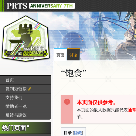
页面
讨论
“饱食”
首页
跳
跳
复制短链接
转
转
支持我们
到
到
本页面仅供参考。
赞助者一览
导
搜
本页面的敌人数据只能代表
通
航
索
反馈与建议
节。
热门页面
目录