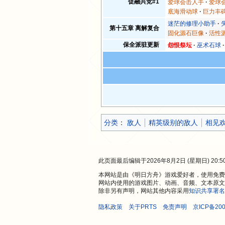
促融共竞#1
爱球会击人手
爱球
底海滑动球
巨力丰
迷茫的修理小助手
第十五章 离解复合
固化源石巨像
活性
保全派驻更新
怨恨祭坛
巫术石球
分类
：​
敌人
精英级别的敌人
相见
此页面最后编辑于2026年8月2日 (星期日) 20:5
本网站是由《明日方舟》游戏爱好者，使用免费开
网站内使用的游戏图片、动画、音频、文本原文
除非另有声明，网站其他内容采用
知识共享署名
隐私政策
关于PRTS
免责声明
京ICP备200