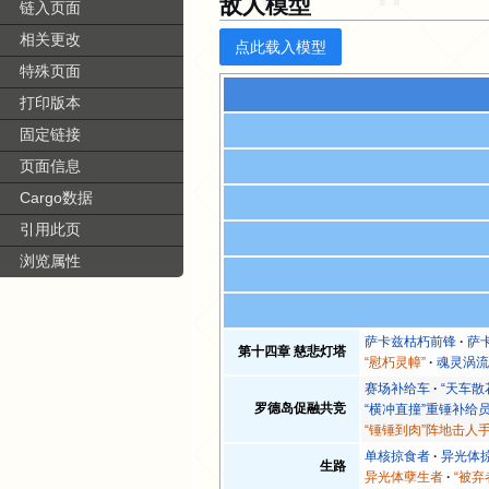
敌人模型
链入页面
相关更改
点此载入模型
特殊页面
打印版本
固定链接
页面信息
Cargo数据
引用此页
浏览属性
萨卡兹枯朽前锋
萨
第十四章 慈悲灯塔
“慰朽灵幛”
魂灵涡
赛场补给车
“天车散
罗德岛促融共竞
“横冲直撞”重锤补给
“锤锤到肉”阵地击人
单核掠食者
异光体
生路
异光体孽生者
“被弃