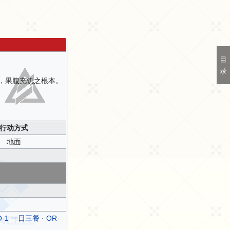
目
录
，果腹充饥之根本。
行动方式
地面
O-1 一日三餐
·
OR-