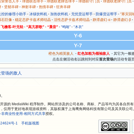
会荣誉击人手
球德联击球手
球德联老牌击球手
球德联守门员
球德联老牌守门员
碑
坚韧丰碑
神射丰碑
热情丰碑
狂奔丰碑
失控的修理小助手
冰镇饮料机
加热饮料机
无忧货运帮手
防爆货运帮手
“寒灾回
源石巨像
稳定态萨卡兹术师结晶
活性态萨卡兹术师结晶
静滞虚幻·α
静滞虚幻·β
飞檐客-叶无轻
“高亢群歌”
“晨音”
“鸣啭”
“木衣”
Y-6
Y-7
橙色为精英敌人
·
红色加粗为领袖敌人
·
其它为一般
点击左侧活动名以跳转到对应
首次登场
的活动专题
欢登场的敌人
0。
源的 MediaWiki 程序制作。网站所涉及的公司名称、商标、产品等均为其各自所
，仅用于更好地表现游戏资料，其版权属于上海鹰角网络科技有限公司及其关联公司
-非商业性使用-相同方式共享
授权。
24624号-1
手机版视图