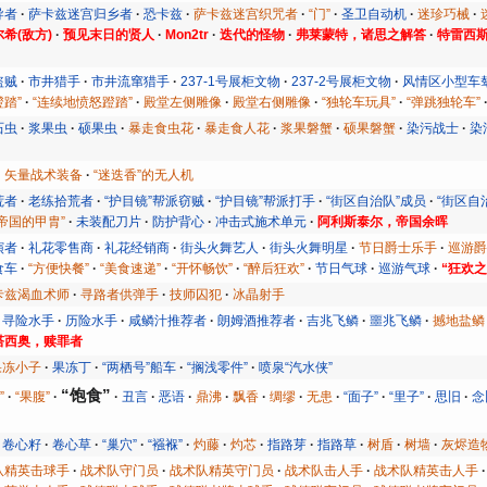
导者
萨卡兹迷宫归乡者
恐卡兹
萨卡兹迷宫织咒者
“门”
圣卫自动机
迷珍巧械
希(敌方)
预见末日的贤人
Mon2tr
迭代的怪物
弗莱蒙特，诸思之解答
特雷西
盗贼
市井猎手
市井流窜猎手
237-1号展柜文物
237-2号展柜文物
风情区小型车
蹬踏”
“连续地愤怒蹬踏”
殿堂左侧雕像
殿堂右侧雕像
“独轮车玩具”
“弹跳独轮车”
石虫
浆果虫
硕果虫
暴走食虫花
暴走食人花
浆果磐蟹
硕果磐蟹
染污战士
染
矢量战术装备
“迷迭香”的无人机
荒者
老练拾荒者
“护目镜”帮派窃贼
“护目镜”帮派打手
“街区自治队”成员
“街区自
“帝国的甲胄”
未装配刀片
防护背心
冲击式施术单元
阿利斯泰尔，帝国余晖
演者
礼花零售商
礼花经销商
街头火舞艺人
街头火舞明星
节日爵士乐手
巡游
食车
“方便快餐”
“美食速递”
“开怀畅饮”
“醉后狂欢”
节日气球
巡游气球
“狂欢之
卡兹渴血术师
寻路者供弹手
技师囚犯
冰晶射手
寻险水手
历险水手
咸鳞汁推荐者
朗姆酒推荐者
吉兆飞鳞
噩兆飞鳞
撼地盐鳞
塔西奥，赎罪者
果冻小子
果冻丁
“两栖号”船车
“搁浅零件”
喷泉“汽水侠”
“饱食”
”
“果腹”
丑言
恶语
鼎沸
飘香
绸缪
无患
“面子”
“里子”
思旧
念
卷心籽
卷心草
“巢穴”
“襁褓”
灼藤
灼芯
指路芽
指路草
树盾
树墙
灰烬造
队精英击球手
战术队守门员
战术队精英守门员
战术队击人手
战术队精英击人手