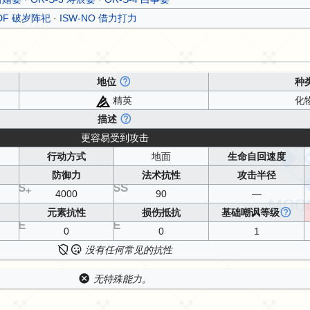
-DF 破岁阵祀
·
ISW-NO 借力打力
地位
种
精英
化
描述
更容易受到攻击
行动方式
地面
生命自回速度
防御力
法术抗性
攻击半径
S
SS
+
4000
90
—
元素抗性
损伤抵抗
基础嘲讽等级
E
E
0
0
1
没有任何常见的抗性
无特殊能力。