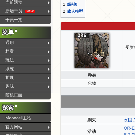
当前活动
1
级别0
新增干员
2
敌人模型
NEW
干员一览
菜单
OR6
通用
受岁
档案
玩法
系统
种类
扩展
化物
趣味
随机页面
探索
Mooncell主站
剿灭
炎国
官方网站
OR-E
活动
S-2