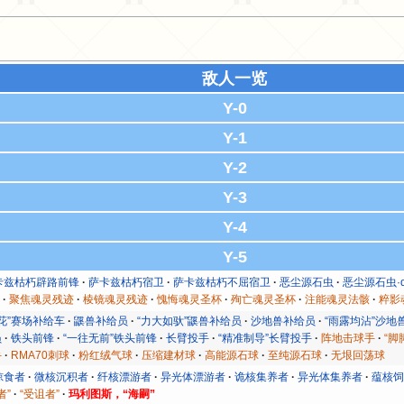
敌人一览
Y-0
Y-1
Y-2
Y-3
Y-4
Y-5
卡兹枯朽辟路前锋
萨卡兹枯朽宿卫
萨卡兹枯朽不屈宿卫
恶尘源石虫
恶尘源石虫·
流
聚焦魂灵残迹
棱镜魂灵残迹
愧悔魂灵圣杯
殉亡魂灵圣杯
注能魂灵法骸
粹影
花”赛场补给车
鼷兽补给员
“力大如驮”鼷兽补给员
沙地兽补给员
“雨露均沾”沙地
员
铁头前锋
“一往无前”铁头前锋
长臂投手
“精准制导”长臂投手
阵地击球手
“脚
手
RMA70刺球
粉红绒气球
压缩建材球
高能源石球
至纯源石球
无垠回荡球
掠食者
微核沉积者
纤核漂游者
异光体漂游者
诡核集养者
异光体集养者
蕴核
者”
“受诅者”
玛利图斯，“海嗣”