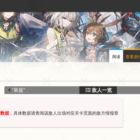
阅读
查看源
“果腹”
敌人一览
常数据
，具体数据请查阅该敌人出场对应关卡页面的敌方情报章