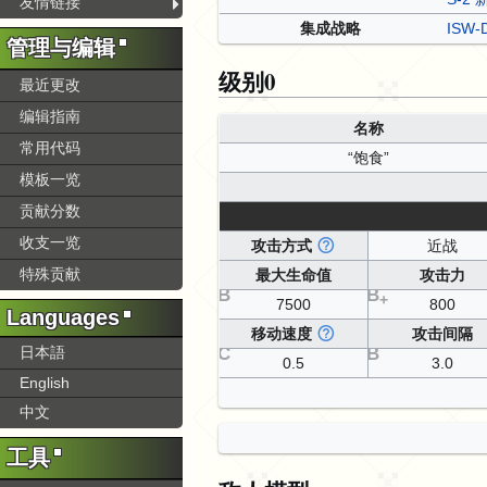
友情链接
集成战略
ISW
管理与编辑
级别0
最近更改
编辑指南
名称
常用代码
“饱食”
模板一览
贡献分数
收支一览
攻击方式
近战
特殊贡献
最大生命值
攻击力
B
B
+
7500
800
Languages
移动速度
攻击间隔
日本語
C
B
0.5
3.0
English
中文
工具