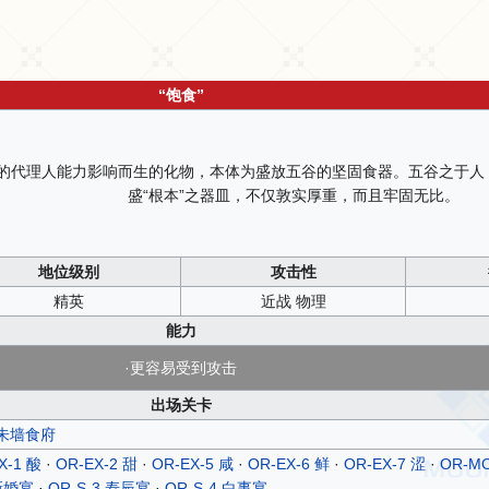
“饱食”
的代理人能力影响而生的化物，本体为盛放五谷的坚固食器。五谷之于人
盛“根本”之器皿，不仅敦实厚重，而且牢固无比。
地位级别
攻击性
精英
近战 物理
能力
·更容易受到攻击
出场关卡
 朱墙食府
X-1 酸
·
OR-EX-2 甜
·
OR-EX-5 咸
·
OR-EX-6 鲜
·
OR-EX-7 涩
·
OR-M
 新婚宴
·
OR-S-3 寿辰宴
·
OR-S-4 白事宴