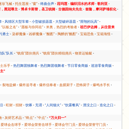
迷珍飞械
托生莲座
“窗”
终曲合声
菈玛莲
编织泪水的术师
歌利亚
斯，黑冠尊主
博卓卡斯替，圣卫铳骑
古德因纳夫先生
奎隆，摩诃萨埵权化
辇
风情区大型车辇
小型破损器皿
大型破碎器皿
“滑翔的玩具”
“以板之名”
“愿板与你同在”
米奥，热烈的考验者
祖巴伊达姆，从往昔来
污勇士
染秽魔像
凶秽魔像
“酩酊”
陶醉的“酩酊”
宝箱恐鱼
宝箱海怪
治队”队长
“铣痕”团伙佣兵
“铣痕”团伙精锐佣兵
物资运输艇
爵士乐手
热烈舞团独舞者
热烈舞团领舞者
节日零食商贩
巡游零食商贩
主”
裂地盐鳞
爆炸追寻者
爆炸信奉者
血腥厨子
恐怖厨子
爆鸣水手长
旧
旺财
招财
饮啄
无谓
“人间烟火”
“饮露餐风”
湮没之口
造化之口
物
灰烬艺术品
“终点”
“中点”
“万火归一”
爱球会击球手
爱球会荣誉击球手
爱球会守门员
爱球会荣誉守门员